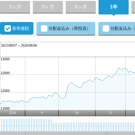
1ヶ月
3ヶ月
6ヶ月
1年
基準価額
分配金込み（再投資）
分配金込み