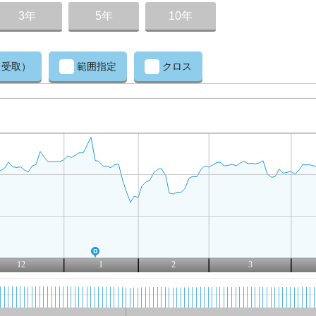
3年
5年
10年
（受取）
範囲指定
クロス