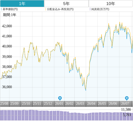
1年
5年
10年
┃
基準価額(円)
┃
分配金込み-再投資(円)
┃
純資産(百万円)