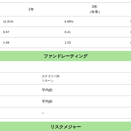
3年
1年
（年率）
11.91%
6.88%
6.67
6.41
1.69
1.03
ファンドレーティング
カテゴリー内
リターン
平均的
平均的
--
リスクメジャー