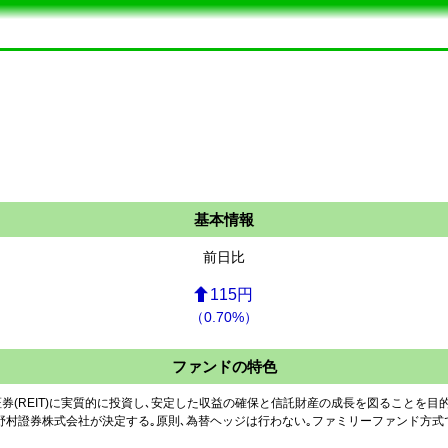
基本情報
前日比
115円
（0.70%）
ファンドの特色
券(REIT)に実質的に投資し､安定した収益の確保と信託財産の成長を図ることを目的
村證券株式会社が決定する｡原則､為替ヘッジは行わない｡ファミリーファンド方式で