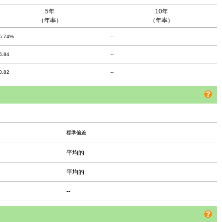
5年
10年
（年率）
（年率）
5.74%
--
6.84
--
0.82
--
標準偏差
平均的
平均的
--