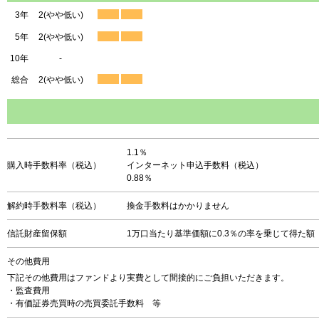
3年
2(やや低い)
5年
2(やや低い)
10年
-
総合
2(やや低い)
1.1％
購入時手数料率（税込）
インターネット申込手数料（税込）
0.88％
解約時手数料率（税込）
換金手数料はかかりません
信託財産留保額
1万口当たり基準価額に0.3％の率を乗じて得た額
その他費用
下記その他費用はファンドより実費として間接的にご負担いただきます。
・監査費用
・有価証券売買時の売買委託手数料 等