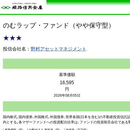
のむラップ・ファンド（やや保守型）
★★★
投信会社名：
野村アセットマネジメント
基準価額
16,595
円
2026年08月05日
国内株式､国内債券､外国株式､外国債券､世界各国(日本を含む)の不動産投資信託証
内とする｡各マザーファンドへの投資配分比率は､ファンドの投資助言会社である野
基準価額（円）
分配金込み-再投資（円）
純資産（百万円）