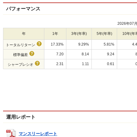
パフォーマンス
2026年07
年
1年
3年(年率)
5年(年率)
10年(年
17.33%
9.29%
5.81%
4.
トータルリターン
7.20
8.14
9.24
標準偏差
2.31
1.11
0.61
シャープレシオ
運用レポート
マンスリーレポート