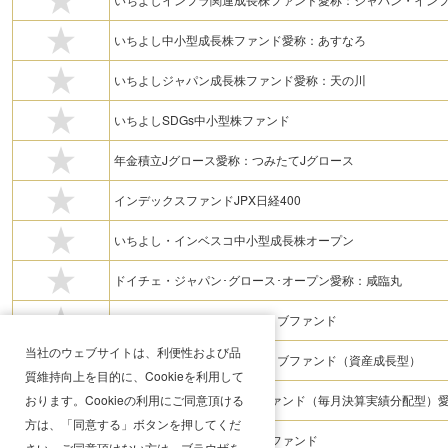
いちよし中小型成長株ファンド愛称：あすなろ
いちよしジャパン成長株ファンド愛称：天の川
いちよしSDGs中小型株ファンド
年金積立Jグロース愛称：つみたてJグロース
インデックスファンドJPX日経400
いちよし・インベスコ中小型成長株オープン
ドイチェ・ジャパン･グロース･オープン愛称：咸臨丸
ニッセイJPX日経400アクティブファンド
当社のウェブサイトは、利便性および品
ニッセイJPX日経400アクティブファンド（資産成長型）
質維持向上を目的に、Cookieを利用して
おります。Cookieの利用にご同意頂ける
ピクテ日本ナンバーワン・ファンド（毎月決算実績分配型）愛
方は、「同意する」ボタンを押してくだ
フィデリティ・日本優良株・ファンド
さい。ご同意頂けない方は、ブラウザを