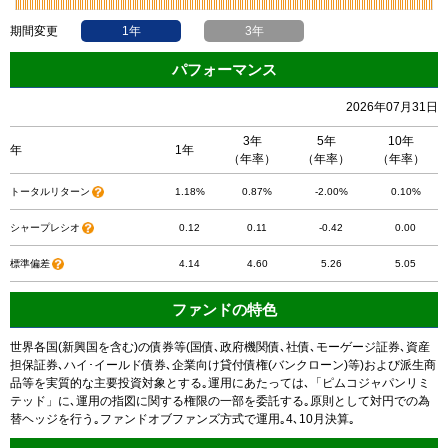
期間変更
1年
3年
パフォーマンス
2026年07月31日
3年
5年
10年
年
1年
（年率）
（年率）
（年率）
トータルリターン
1.18%
0.87%
-2.00%
0.10%
シャープレシオ
0.12
0.11
-0.42
0.00
標準偏差
4.14
4.60
5.26
5.05
ファンドの特色
世界各国(新興国を含む)の債券等(国債､政府機関債､社債､モーゲージ証券､資産
担保証券､ハイ･イールド債券､企業向け貸付債権(バンクローン)等)および派生商
品等を実質的な主要投資対象とする｡運用にあたっては､「ピムコジャパンリミ
テッド」に､運用の指図に関する権限の一部を委託する｡原則として対円での為
替ヘッジを行う｡ファンドオブファンズ方式で運用｡4､10月決算｡