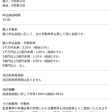
購入：5営業日目
換金：6営業日目
申込締切時間
15:30
購入手数料
購入申込金額に応じて、次の手数料率を乗じて得た金額です。
購入申込金額：手数料率
1千万円未満：2.20％（税抜2.0％）
1千万円以上1億円未満：1.65％（税抜1.5％）
1億円以上3億円未満：1.10％（税抜1.0％）
3億円以上5億円未満：0.55％（税抜0.5％）
5億円以上：なし
信託財産留保額
信託財産留保額はありません
信託報酬
純資産総額に対して年率1.848％(税抜1.68％)
その他費用・手数料
監査費用や有価証券の売買にかかる費用等も信託財産よりご負担いただきます