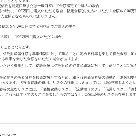
ただくこととなります。
)の投資信託を特定口座または一般口座にて金額指定でご購入の場合
0円の時に、100万円ご購入いただく場合、指定金額(お支払いいただく金額)の100
購入金額となるものではありません。
の投資信託をNISA口座にて金額指定でご購入の場合
0円の時に、100万円ご購入いただく場合、
ただくこととなります。
、信託財産留保額は基準価額に対して商品ごとに定める料率を乗じて得た金額、加
める料率を乗じた金額をいただく場合があります。
いただく費用として、信託報酬は信託財産の純資産総額に対して、商品ごとに定め
す。
等値動きのある証券を投資対象とするため、組入れ有価証券等の値動き、為替相場
があります。各投資信託の費用、リスクの詳細につきましては、目論見書をよくお
券等の主なリスクには、「価格変動リスク」「流動性リスク」「信用リスク」「為
し、これらはすべてのリスクを表したものではなく、記載以外のリスクも存在しま
クについて