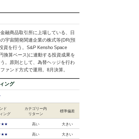
の金融商品取引所に上場している、日
の宇宙開発関連企業の株式等(DR(預
を行う。S&P Kensho Space
み、円換算ベース)に連動する投資成果を
行う。原則として、為替ヘッジを行わ
ファンド方式で運用。8月決算。
ィング
★
ンド
カテゴリー内
標準偏差
ィング
リターン
★★★
高い
大きい
★★★
高い
大きい