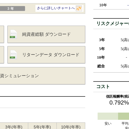
10年
-
リスクメジャー(
純資産総額 ダウンロード
3年
5(高
5年
5(高
リターンデータ ダウンロード
-
10年
総合
5(高
投資シミュレーション
コスト
信託報酬率(税
0.792%
安い
平均
3年(年率)
5年(年率)
10年(年率)
安