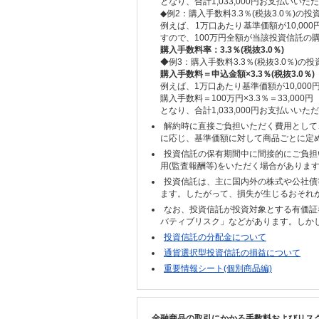
となり、合計1,033,000円お支払いい
◆例2：購入手数料3.3％(税抜3.0％
例えば、1万口あたり基準価額が10,00
すので、100万円全額が当該投資信託の
購入手数料率：3.3％(税抜3.0％)
◆例3：購入手数料3.3％(税抜3.0％)
購入手数料＝申込金額×3.3％(税抜3.0％)
例えば、1万口あたり基準価額が10,00
購入手数料＝100万円×3.3％＝33,000円
となり、合計1,033,000円お支払いい
解約時に直接ご負担いただく費用として
に応じ、基準価額に対して商品ごとに定
投資信託の保有期間中に間接的にご負担
用(監査報酬等)をいただく場合がありま
投資信託は、主に国内外の株式や公社債
ます。したがって、損失が生じるおそれ
なお、投資信託が投資対象とする有価証
バティブリスク」などがあります。しか
投資信託の分配金について
通貨選択型投資信託の損益について
重要情報シート(個別商品編)
金融商品の取引にかかる手数料およびリス