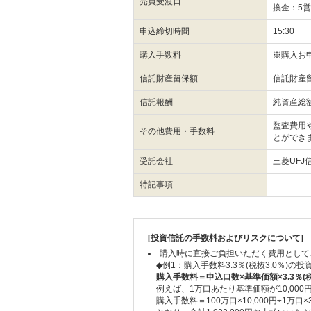
売買受渡日
換金：5
申込締切時間
15:30
購入手数料
※購入お
信託財産留保額
信託財産
信託報酬
純資産総額
監査費用
その他費用・手数料
とができ
受託会社
三菱UFJ
特記事項
--
[投資信託の手数料およびリスクについて]
購入時に直接ご負担いただく費用として
◆例1：購入手数料3.3％(税抜3.0％)
購入手数料＝申込口数×基準価額×3.3％(税
例えば、1万口あたり基準価額が10,00
購入手数料＝100万口×10,000円÷1万口×3