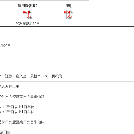
運用報告書2
月報
2024年08月19日
8月06日
ス：証券口座入金 累投コース：再投資
申込み停止中
受付日の翌営業日の基準価額
ス：1千口以上1口単位
ス：1千口以上1口単位
受付日の翌営業日の基準価額
営業日目