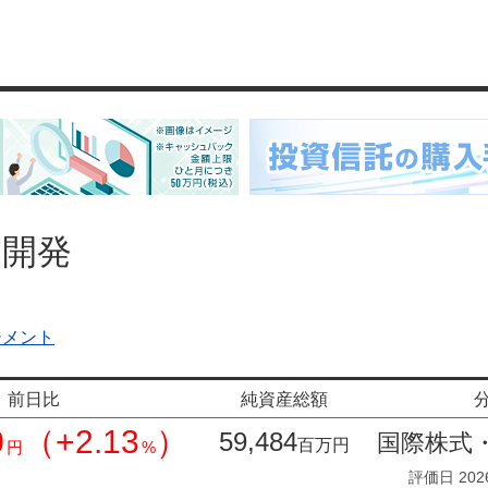
宇宙開発
ジメント
前日比
純資産総額
0
（+2.13
）
59,484
国際株式
百万円
円
%
評価日 202