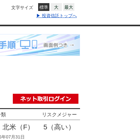
標準
大
最大
文字サイズ
▶ 投資信託トップへ
分類
リスクメジャー
・北米（F）
5
（高い）
6年07月31日