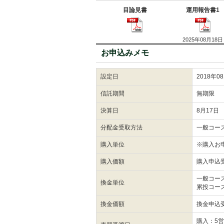
目論見書
運用報告書1
2025年08月18日
お申込みメモ
設定日
2018年0
信託期間
無期限
決算日
8月17日
分配金受取方法
一般コー
購入単位
※購入お
購入価額
購入申込
一般コー
換金単位
累投コー
換金価額
換金申込
購入：5