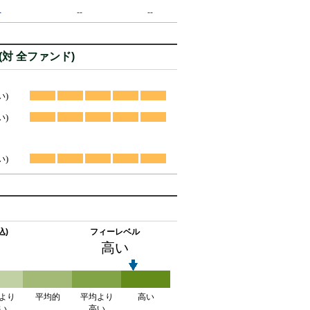
-
--
--
対 全ファンド)
い)
い)
い)
込)
フィーレベル
高い
より
平均的
平均より
高い
い
高い