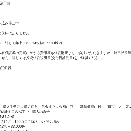
営業日目
申込み停止中
留保額はありません
に対して年率0.792％(税抜0.72％)以内
や有価証券の売買にかかる費用等も信託財産よりご負担いただきますが、運用状況
ません。詳しくは投資信託説明書(交付目論見書)をご確認ください。
信託銀行
、購入手数料は購入口数、代金または金額に応じ、基準価額に対して商品ごとに定
の投資信託を口数指定でご購入の場合
抜3.0％)
0円の時に、100万口ご購入いただく場合、
.3％＝33,000円