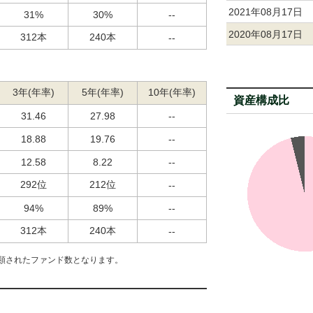
2021年08月17日
31%
30%
--
2020年08月17日
312本
240本
--
3年(年率)
5年(年率)
10年(年率)
資産構成比
31.46
27.98
--
18.88
19.76
--
12.58
8.22
--
292位
212位
--
94%
89%
--
312本
240本
--
類されたファンド数となります。