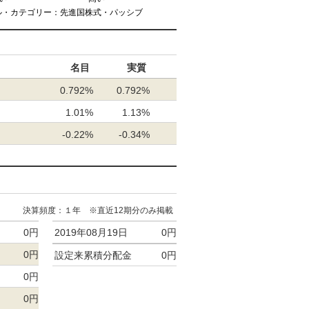
ル・カテゴリー：先進国株式・パッシブ
名目
実質
0.792%
0.792%
1.01%
1.13%
-0.22%
-0.34%
決算頻度：１年 ※直近12期分のみ掲載
0円
2019年08月19日
0円
0円
設定来累積分配金
0円
0円
0円