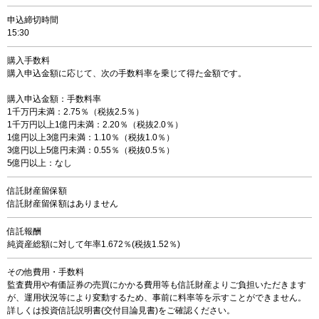
申込締切時間
15:30
購入手数料
購入申込金額に応じて、次の手数料率を乗じて得た金額です。
購入申込金額：手数料率
1千万円未満：2.75％（税抜2.5％）
1千万円以上1億円未満：2.20％（税抜2.0％）
1億円以上3億円未満：1.10％（税抜1.0％）
3億円以上5億円未満：0.55％（税抜0.5％）
5億円以上：なし
信託財産留保額
信託財産留保額はありません
信託報酬
純資産総額に対して年率1.672％(税抜1.52％)
その他費用・手数料
監査費用や有価証券の売買にかかる費用等も信託財産よりご負担いただきます
が、運用状況等により変動するため、事前に料率等を示すことができません。
詳しくは投資信託説明書(交付目論見書)をご確認ください。