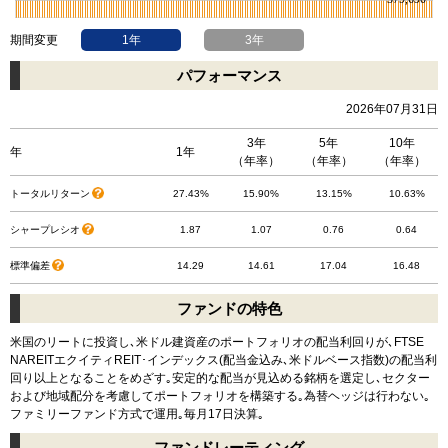
期間変更
1年
3年
パフォーマンス
2026年07月31日
3年
5年
10年
年
1年
（年率）
（年率）
（年率）
トータルリターン
27.43%
15.90%
13.15%
10.63%
シャープレシオ
1.87
1.07
0.76
0.64
標準偏差
14.29
14.61
17.04
16.48
ファンドの特色
米国のリートに投資し､米ドル建資産のポートフォリオの配当利回りが､FTSE
NAREITエクイティREIT･インデックス(配当金込み､米ドルベース指数)の配当利
回り以上となることをめざす｡安定的な配当が見込める銘柄を選定し､セクター
および地域配分を考慮してポートフォリオを構築する｡為替ヘッジは行わない｡
ファミリーファンド方式で運用｡毎月17日決算｡
ファンドレーティング