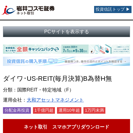
投資信託トップ ▶
PCサイトを表示する
ダイワ･US-REIT(毎月決算)B為替H無
分類：国際REIT・特定地域（F）
運用会社：
大和アセットマネジメント
分配金再投資
1千億円超
運用10年超
1万円未満
ネット取引 スマホアプリダウンロード