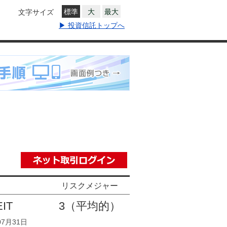
標準
大
最大
文字サイズ
▶ 投資信託トップへ
リスクメジャー
IT
3
（平均的）
07月31日