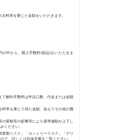
める料率を乗じた金額をいただきます。
万円の中から、購入手数料(税込)をいただきま
えて解約手数料は申込口数、代金または金額
る料率を乗じて得た金額、加えてその他の費
等の変動等の影響等により基準価額が上下し
読みください。
替変動リスク」「カントリーリスク」「デリ
すので、詳しくは目論見書をご覧ください。