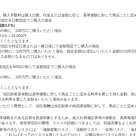
、購入手数料は購入口数、代金または金額に応じ、基準価額に対して商品ごとに定
の投資信託を口数指定でご購入の場合
抜3.0％)
0円の時に、100万口ご購入いただく場合、
.3％＝33,000円
ただくこととなります。
)の投資信託を特定口座または一般口座にて金額指定でご購入の場合
0円の時に、100万円ご購入いただく場合、指定金額(お支払いいただく金額)の100
購入金額となるものではありません。
の投資信託をNISA口座にて金額指定でご購入の場合
0円の時に、100万円ご購入いただく場合、
ただくこととなります。
、信託財産留保額は基準価額に対して商品ごとに定める料率を乗じて得た金額、加
める料率を乗じた金額をいただく場合があります。
いただく費用として、信託報酬は信託財産の純資産総額に対して、商品ごとに定め
す。
等値動きのある証券を投資対象とするため、組入れ有価証券等の値動き、為替相場
があります。各投資信託の費用、リスクの詳細につきましては、目論見書をよくお
券等の主なリスクには、「価格変動リスク」「流動性リスク」「信用リスク」「為
し、これらはすべてのリスクを表したものではなく、記載以外のリスクも存在しま