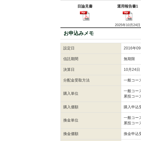
目論見書
運用報告書1
2025年10月24日
お申込みメモ
設定日
2016年0
信託期間
無期限
決算日
10月24日
分配金受取方法
一般コー
一般コー
購入単位
累投コー
購入価額
購入申込
一般コー
換金単位
累投コー
換金価額
換金申込