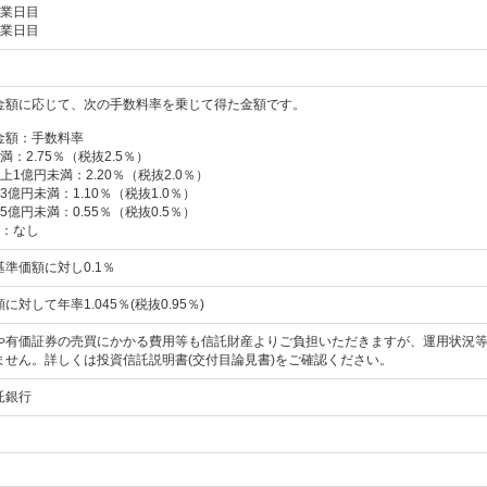
営業日目
営業日目
金額に応じて、次の手数料率を乗じて得た金額です。
金額：手数料率
満：2.75％（税抜2.5％）
上1億円未満：2.20％（税抜2.0％）
3億円未満：1.10％（税抜1.0％）
5億円未満：0.55％（税抜0.5％）
上：なし
準価額に対し0.1％
に対して年率1.045％(税抜0.95％)
や有価証券の売買にかかる費用等も信託財産よりご負担いただきますが、運用状況
ません。詳しくは投資信託説明書(交付目論見書)をご確認ください。
託銀行