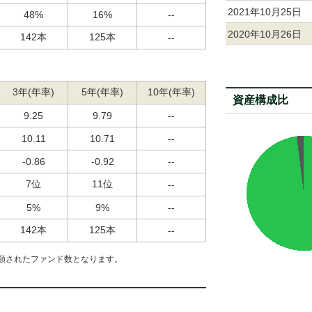
2021年10月25日
48%
16%
--
2020年10月26日
142本
125本
--
3年(年率)
5年(年率)
10年(年率)
資産構成比
9.25
9.79
--
10.11
10.71
--
-0.86
-0.92
--
7位
11位
--
5%
9%
--
142本
125本
--
類されたファンド数となります。