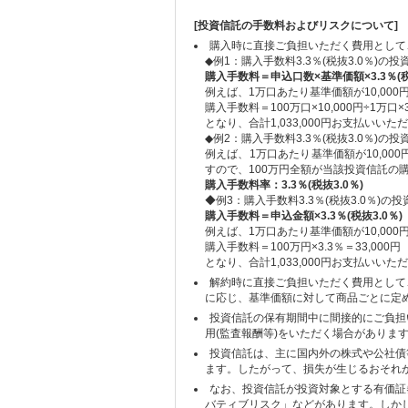
[投資信託の手数料およびリスクについて]
購入時に直接ご負担いただく費用として
◆例1：購入手数料3.3％(税抜3.0％)
購入手数料＝申込口数×基準価額×3.3％(税
例えば、1万口あたり基準価額が10,00
購入手数料＝100万口×10,000円÷1万口×3
となり、合計1,033,000円お支払いい
◆例2：購入手数料3.3％(税抜3.0％
例えば、1万口あたり基準価額が10,00
すので、100万円全額が当該投資信託の
購入手数料率：3.3％(税抜3.0％)
◆例3：購入手数料3.3％(税抜3.0％)
購入手数料＝申込金額×3.3％(税抜3.0％)
例えば、1万口あたり基準価額が10,00
購入手数料＝100万円×3.3％＝33,000円
となり、合計1,033,000円お支払いい
解約時に直接ご負担いただく費用として
に応じ、基準価額に対して商品ごとに定
投資信託の保有期間中に間接的にご負担
用(監査報酬等)をいただく場合がありま
投資信託は、主に国内外の株式や公社債
ます。したがって、損失が生じるおそれ
なお、投資信託が投資対象とする有価証
バティブリスク」などがあります。しか