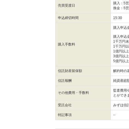
購入：5
売買受渡日
換金：5
申込締切時間
15:30
購入申込
購入申込
1千万円未
購入手数料
1千万円以
1億円以上
3億円以上
5億円以
信託財産留保額
解約時の基
信託報酬
純資産総額
監査費用
その他費用・手数料
とができ
受託会社
みずほ信
特記事項
--