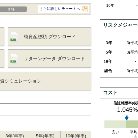
10年
-
リスクメジャー(
純資産総額 ダウンロード
3年
3(平均
5年
3(平均
リターンデータ ダウンロード
-
10年
総合
3(平均
投資シミュレーション
コスト
信託報酬率(税
1.045%
安い
平均
3年(年率)
5年(年率)
10年(年率)
安