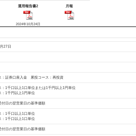
運用報告書2
月報
2024年10月24日
9月27日
ス：証券口座入金 累投コース：再投資
ス：1千口以上1口単位または1千円以上1円単位
ス：1千円以上1円単位
受付日の翌営業日の基準価額
ス：1千口以上1口単位
ス：1千口以上1口単位
受付日の翌営業日の基準価額