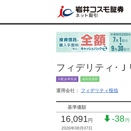
フィデリティ･Ｊ
分配金再投資
成長投資枠
運用会社：
フィデリティ投信
基準価額
-38
16,091
円
円
2026年08月07日