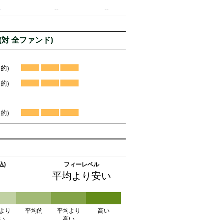
-
--
--
対 全ファンド)
的)
的)
的)
込)
フィーレベル
平均より安い
より
平均的
平均より
高い
い
高い