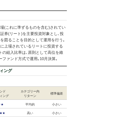
場(これに準ずるものを含む)されてい
証券(リート)を主要投資対象とし､投
を図ることを目的として運用を行う｡
所に上場されているリートに投資する
トの組入比率は､原則として高位を維
ーファンド方式で運用｡10月決算｡
ィング
ンド
カテゴリー内
標準偏差
ィング
リターン
★★
平均的
小さい
★★
高い
小さい