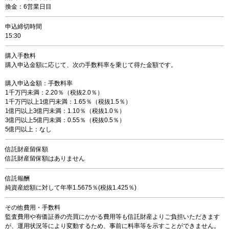
換金：6営業日目
申込締切時間
15:30
購入手数料
購入申込金額に応じて、次の手数料率を乗じて得た金額です。
購入申込金額：手数料率
1千万円未満：2.20％（税抜2.0％）
1千万円以上1億円未満：1.65％（税抜1.5％）
1億円以上3億円未満：1.10％（税抜1.0％）
3億円以上5億円未満：0.55％（税抜0.5％）
5億円以上：なし
信託財産留保額
信託財産留保額はありません
信託報酬
純資産総額に対して年率1.5675％(税抜1.425％)
その他費用・手数料
監査費用や有価証券の売買にかかる費用等も信託財産よりご負担いただきます
が、運用状況等により変動するため、事前に料率等を示すことができません。