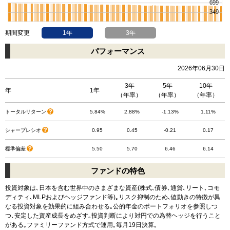
期間変更
1年
3年
パフォーマンス
2026年06月30日
3年
5年
10年
年
1年
（年率）
（年率）
（年率）
トータルリターン
5.84%
2.88%
-1.13%
1.11%
シャープレシオ
0.95
0.45
-0.21
0.17
標準偏差
5.50
5.70
6.46
6.14
ファンドの特色
投資対象は､日本を含む世界中のさまざまな資産(株式､債券､通貨､リート､コモ
ディティ､MLPおよびヘッジファンド等)｡リスク抑制のため､値動きの特徴が異
なる投資対象を効果的に組み合わせる｡公的年金のポートフォリオを参照しつ
つ､安定した資産成長をめざす｡投資判断により対円での為替ヘッジを行うこと
がある｡ファミリーファンド方式で運用｡毎月19日決算｡