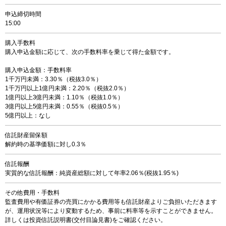
申込締切時間
15:00
購入手数料
購入申込金額に応じて、次の手数料率を乗じて得た金額です。
購入申込金額：手数料率
1千万円未満：3.30％（税抜3.0％）
1千万円以上1億円未満：2.20％（税抜2.0％）
1億円以上3億円未満：1.10％（税抜1.0％）
3億円以上5億円未満：0.55％（税抜0.5％）
5億円以上：なし
信託財産留保額
解約時の基準価額に対し0.3％
信託報酬
実質的な信託報酬：純資産総額に対して年率2.06％(税抜1.95％)
その他費用・手数料
監査費用や有価証券の売買にかかる費用等も信託財産よりご負担いただきます
が、運用状況等により変動するため、事前に料率等を示すことができません。
詳しくは投資信託説明書(交付目論見書)をご確認ください。