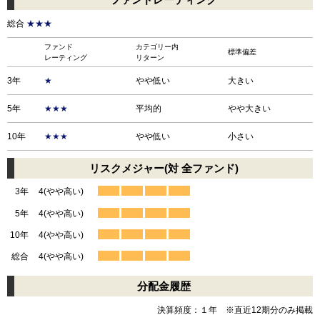
総合
★★★
ファンド
カテゴリー内
標準偏差
レーティング
リターン
3年
★
やや低い
大きい
5年
★★★
平均的
やや大きい
10年
★★★
やや低い
小さい
リスクメジャー(対 全ファンド)
3年
4(やや高い)
5年
4(やや高い)
10年
4(やや高い)
総合
4(やや高い)
分配金履歴
決算頻度：１年 ※直近12期分のみ掲載