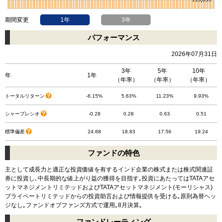
期間変更
1年
3年
パフォーマンス
2026年07月31日
3年
5年
10年
年
1年
（年率）
（年率）
（年率）
トータルリターン
-6.15%
5.63%
11.23%
9.93%
シャープレシオ
-0.28
0.28
0.63
0.51
標準偏差
24.68
18.83
17.56
19.24
ファンドの特色
主として成長力と適正な投資価値を有するインド企業の株式または株式関連証
券に投資し､中長期的な値上がり益の獲得を目指す｡投資にあたってはTATAアセ
ットマネジメントリミテッドおよびTATAアセットマネジメント(モーリシャス)
プライベートリミテッドからの投資助言および情報提供を受ける｡原則為替ヘッ
ジなし｡ファンドオブファンズ方式で運用｡8月決算｡
ファンドレーティング