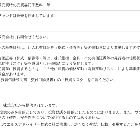
券売買時の売買委託手数料 等
ファンドは販売を停止しています。
販売会社にお問合せください。
託の基準価額は、組入れ有価証券（株式・債券等）等の値動きにより変動しますの
有価証券（株式・債券等）等は、株式指標・金利・その有価証券等の発行者の信用
流動性リスク）等を原因とした値動きにより変動します。
て資産に投資するものは、この他に通貨の価格変動（為替変動リスク）により基準
場合があります。
は投資信託説明書（交付目論見書）の「投資リスク」をご覧ください。
ー株式会社から提供されています。
提供のみを目的としており、投資勧誘を目的としたものではありません。また、ウ
その正確性、安全性等について保証するものではありません。
はウエルスアドバイザー株式会社に帰属し、許可なく複製、転載、引用することを