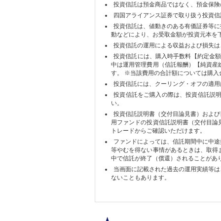
投資信託は預金商品ではなく、預金保険
四国アライアンス証券で取り扱う投資信
投資信託は、値動きのある有価証券等に
動などにより、お受取金額が投資元本を
投資信託の運用による収益および損失は
投資信託には、購入時手数料【約定金額
中は運用管理費用（信託報酬）【純資産
す。 ※当該費用の合計額については購
投資信託には、クーリング・オフの適用
投資信託をご購入の際は、投資信託説
い。
投資信託説明書（交付目論見書）および
用ファンドの投資信託説明書（交付目論
トレードからご確認いただけます。
ファンドによっては、信託期間中に中途
等やむを得ない事情があるときは、取得
中で信託が終了（償還）されることがあ
当画面に記載された過去の運用実績等は
ないこともあります。