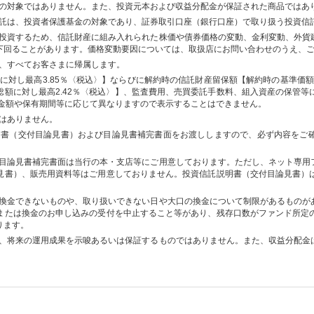
の対象ではありません。また、投資元本および収益分配金が保証された商品ではあ
託は、投資者保護基金の対象であり、証券取引口座（銀行口座）で取り扱う投資信
投資するため、信託財産に組み入れられた株価や債券価格の変動、金利変動、外貨
下回ることがあります。価格変動要因については、取扱店にお問い合わせのうえ、
、すべてお客さまに帰属します。
に対し最高3.85％〈税込〉】ならびに解約時の信託財産留保額【解約時の基準価額
総額に対し最高2.42％〈税込〉】、監査費用、売買委託手数料、組入資産の保管等
入金額や保有期間等に応じて異なりますので表示することはできません。
はありません。
明書（交付目論見書）および目論見書補完書面をお渡ししますので、必ず内容をご
目論見書補完書面は当行の本・支店等にご用意しております。ただし、ネット専用
見書）、販売用資料等はご用意しておりません。投資信託説明書（交付目論見書）
換金できないものや、取り扱いできない日や大口の換金について制限があるものが
または換金のお申し込みの受付を中止すること等があり、残存口数がファンド所定
ります。
、将来の運用成果を示唆あるいは保証するものではありません。また、収益分配金