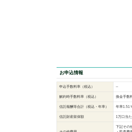
お申込情報
申込手数料率（税込）
--
解約時手数料率（税込）
換金手数
信託報酬等合計（税込・年率）
年率1.5
信託財産留保額
1万口当た
下記その
その他費用
・監査費