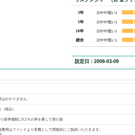
3年
2(やや低い)
5年
2(やや低い)
10年
2(やや低い)
総合
2(やや低い)
設定日：2006-03-09
料はかかりません。
1％（税込）
り基準価額に0.2％の率を乗じて得た額
他費用はファンドより実費として間接的にご負担いただきます。
用