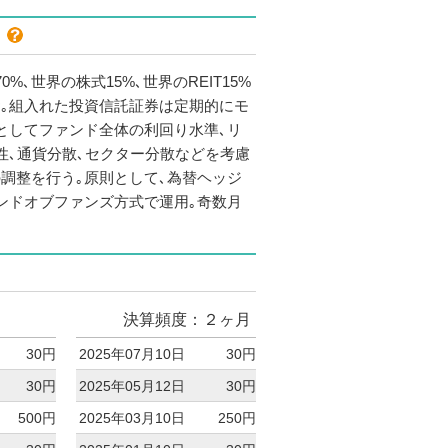
色
0%､世界の株式15%､世界のREIT15%
｡組入れた投資信託証券は定期的にモ
としてファンド全体の利回り水準､リ
性､通貨分散､セクター分散などを考慮
調整を行う｡原則として､為替ヘッジ
ンドオブファンズ方式で運用｡奇数月
決算頻度：２ヶ月
30円
2025年07月10日
30円
30円
2025年05月12日
30円
500円
2025年03月10日
250円