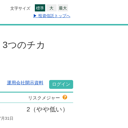
標準
大
最大
文字サイズ
▶ 投資信託トップへ
3つのチカ
運用会社開示資料
ログイン
リスクメジャー
長
2
（やや低い）
7月31日