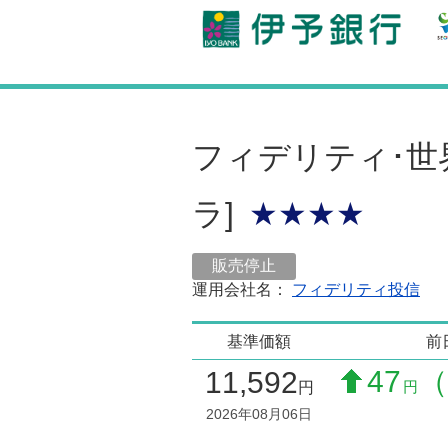
フィデリティ･世
ラ]
★★★★
販売停止
運用会社名：
フィデリティ投信
基準価額
前
47
（
11,592
円
円
2026年08月06日