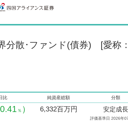
界分散･ファンド(債券)
[愛称：
日比
純資産総額
分類
0.41
）
6,332
百万円
安定成
％
評価基準日 2026年0