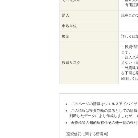
・有価証
購入
現在この
申込単位
換金
詳しくは
・投資信
ます。
・組入れ
投資リスク
えない（
・外貨建
を下回る
※詳しく
このページの情報はウエルスアドバイザ
この情報は投資判断の参考としての情報
判断したデータにより作成しましたが、
著作権等の知的所有権その他一切の権利
[投資信託に関する留意点]