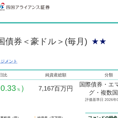
興国債券＜豪ドル＞(毎月)
★★
ネジメント
日比
純資産総額
分類
国際債券・エ
0.33
）
7,167
百万円
％
グ・複数国
評価基準日 2026年
ファンドの特