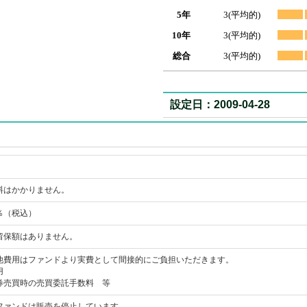
5年
3(平均的)
10年
3(平均的)
総合
3(平均的)
設定日：2009-04-28
料はかかりません。
7％（税込）
留保額はありません。
他費用はファンドより実費として間接的にご負担いただきます。
用
券売買時の売買委託手数料 等
ファンドは販売を停止しています。