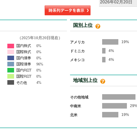
2026年02月20日
国別上位
（2025年10月20日現在）
19%
アメリカ
0%
4%
ドミニカ
0%
0%
4%
メキシコ
96%
0%
0%
地域別上位
4%
その他地域
29
中南米
19%
北米