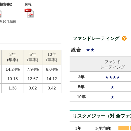
報告書2
月報
5年10月20日
ファンドレーティング
総合
★★
3年
5年
10年
(年率)
(年率)
(年率)
ファンド
レーティング
14.24%
7.94%
6.04%
3年
★★★★
10.13
12.67
14.12
5年
★
1.38
0.62
0.42
10年
★
リスクメジャー（対 全フ
3年
3(平均的)