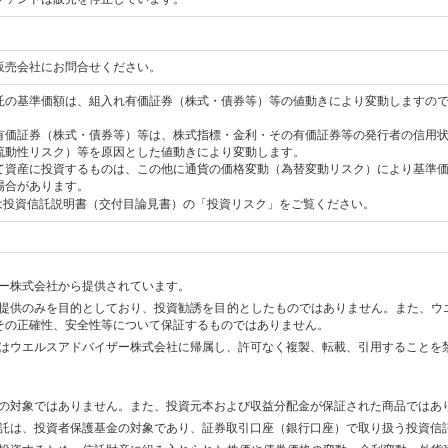
販売会社にお問合せください。
託の基準価額は、組入れ有価証券（株式・債券等）等の値動きにより変動しますの
有価証券（株式・債券等）等は、株式指標・金利・その有価証券等の発行者の信用
流動性リスク）等を原因とした値動きにより変動します。
て資産に投資するものは、この他に通貨の価格変動（為替変動リスク）により基準
場合があります。
は投資信託説明書（交付目論見書）の「投資リスク」をご覧ください。
ー株式会社から提供されています。
提供のみを目的としており、投資勧誘を目的としたものではありません。また、ウ
その正確性、安全性等について保証するものではありません。
はウエルスアドバイザー株式会社に帰属し、許可なく複製、転載、引用することを
の対象ではありません。また、投資元本および収益分配金が保証された商品ではあ
託は、投資者保護基金の対象であり、証券取引口座（銀行口座）で取り扱う投資信