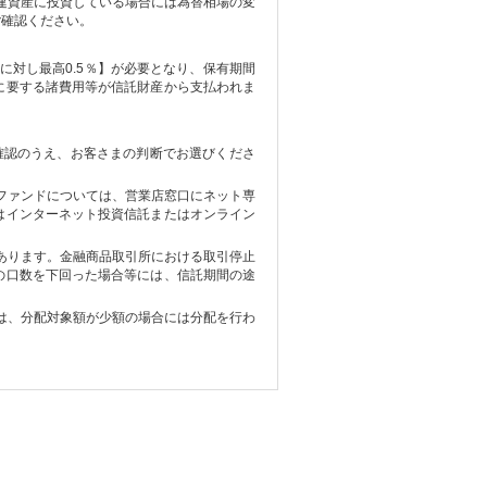
建資産に投資している場合には為替相場の変
ご確認ください。
に対し最高0.5％】が必要となり、保有期間
に要する諸費用等が信託財産から支払われま
確認のうえ、お客さまの判断でお選びくださ
ファンドについては、営業店窓口にネット専
はインターネット投資信託またはオンライン
あります。金融商品取引所における取引停止
の口数を下回った場合等には、信託期間の途
は、分配対象額が少額の場合には分配を行わ