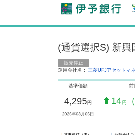
(通貨選択S) 新
販売停止
運用会社名：
三菱UFJアセットマ
基準価額
前
14
（
4,295
円
円
2026年08月06日