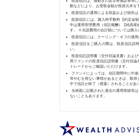
投資信託は、値動きのある有価証券等に
動などにより、お受取金額が投資元本を
投資信託の運用による収益および損失は
投資信託には、購入時手数料【約定金額
中は運用管理費用（信託報酬）【純資産
す。 ※当該費用の合計額については購
投資信託には、クーリング・オフの適用
投資信託をご購入の際は、投資信託説
い。
投資信託説明書（交付目論見書）および
用ファンドの投資信託説明書（交付目論
トレードからご確認いただけます。
ファンドによっては、信託期間中に中途
等やむを得ない事情があるときは、取得
中で信託が終了（償還）されることがあ
当画面に記載された過去の運用実績等は
ないこともあります。