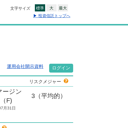
標準
大
最大
文字サイズ
▶ 投資信託トップへ
運用会社開示資料
ログイン
リスクメジャー
マージン
3
（平均的）
（F)
07月31日
色