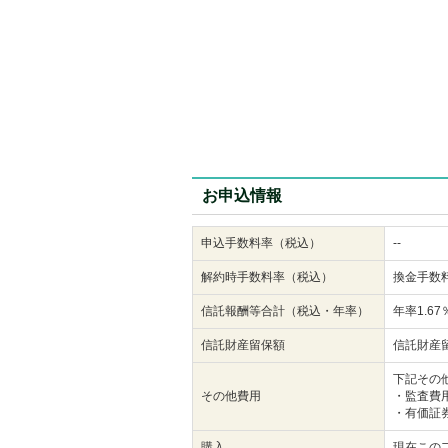
お申込情報
申込手数料率（税込）
--
解約時手数料率（税込）
換金手数
信託報酬等合計（税込・年率）
年率1.6
信託財産留保額
信託財産
下記その
その他費用
・監査費
・有価証
購入
現在この