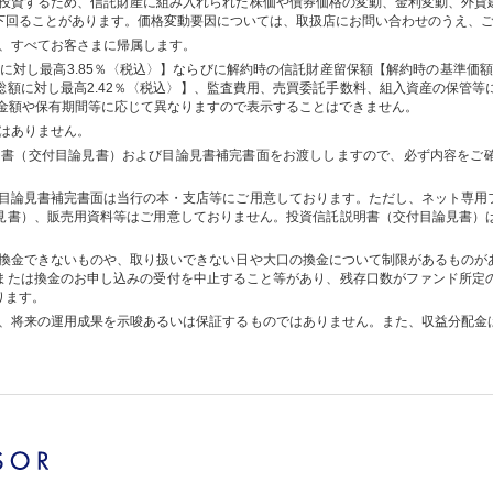
投資するため、信託財産に組み入れられた株価や債券価格の変動、金利変動、外貨
下回ることがあります。価格変動要因については、取扱店にお問い合わせのうえ、
、すべてお客さまに帰属します。
に対し最高3.85％〈税込〉】ならびに解約時の信託財産留保額【解約時の基準価額
総額に対し最高2.42％〈税込〉】、監査費用、売買委託手数料、組入資産の保管等
入金額や保有期間等に応じて異なりますので表示することはできません。
はありません。
明書（交付目論見書）および目論見書補完書面をお渡ししますので、必ず内容をご
目論見書補完書面は当行の本・支店等にご用意しております。ただし、ネット専用
見書）、販売用資料等はご用意しておりません。投資信託説明書（交付目論見書）
換金できないものや、取り扱いできない日や大口の換金について制限があるものが
または換金のお申し込みの受付を中止すること等があり、残存口数がファンド所定
ります。
、将来の運用成果を示唆あるいは保証するものではありません。また、収益分配金