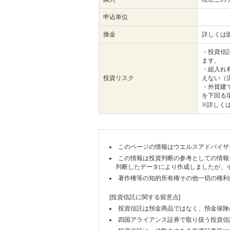
申込単位
換金
詳しくは
・投資信
ます。
・組入れ
投資リスク
えない（
・外貨建
を下回る
※詳しく
このページの情報はウエルスアドバイザ
この情報は投資判断の参考としての情報
判断したデータにより作成しましたが、
著作権等の知的所有権その他一切の権利
[投資信託に関する留意点]
投資信託は預金商品ではなく、預金保険
四国アライアンス証券で取り扱う投資信