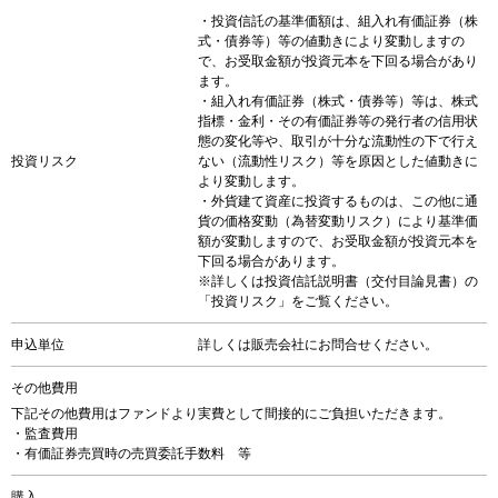
・投資信託の基準価額は、組入れ有価証券（株
式・債券等）等の値動きにより変動しますの
で、お受取金額が投資元本を下回る場合があり
ます。
・組入れ有価証券（株式・債券等）等は、株式
指標・金利・その有価証券等の発行者の信用状
態の変化等や、取引が十分な流動性の下で行え
投資リスク
ない（流動性リスク）等を原因とした値動きに
より変動します。
・外貨建て資産に投資するものは、この他に通
貨の価格変動（為替変動リスク）により基準価
額が変動しますので、お受取金額が投資元本を
下回る場合があります。
※詳しくは投資信託説明書（交付目論見書）の
「投資リスク」をご覧ください。
申込単位
詳しくは販売会社にお問合せください。
その他費用
下記その他費用はファンドより実費として間接的にご負担いただきます。
・監査費用
・有価証券売買時の売買委託手数料 等
購入