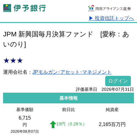
▶ 投資信託トップへ
JPM 新興国毎月決算ファンド
[愛称：あ
いのり]
★★★
運用会社名：
JPモルガン･アセット･マネジメント
ログイン
評価基準日 2026年07月31日
基本情報
基準価額
前日比
純資産
6,715
19
円
（0.28
％
）
2,165
百万円
円
2026年08月07日