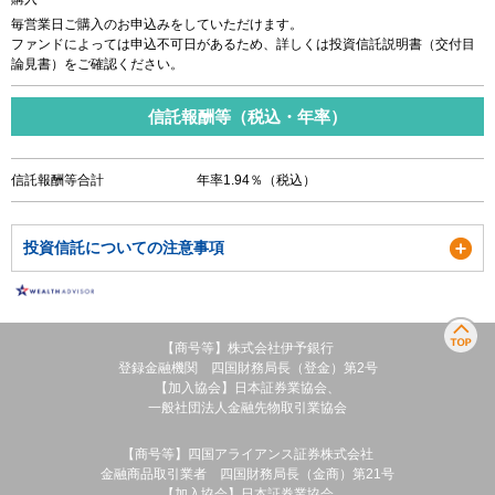
毎営業日ご購入のお申込みをしていただけます。
ファンドによっては申込不可日があるため、詳しくは投資信託説明書（交付目
論見書）をご確認ください。
信託報酬等（税込・年率）
信託報酬等合計
年率1.94％（税込）
投資信託についての注意事項
【商号等】株式会社伊予銀行
登録金融機関 四国財務局長（登金）第2号
【加入協会】日本証券業協会、
一般社団法人金融先物取引業協会
【商号等】四国アライアンス証券株式会社
金融商品取引業者 四国財務局長（金商）第21号
【加入協会】日本証券業協会