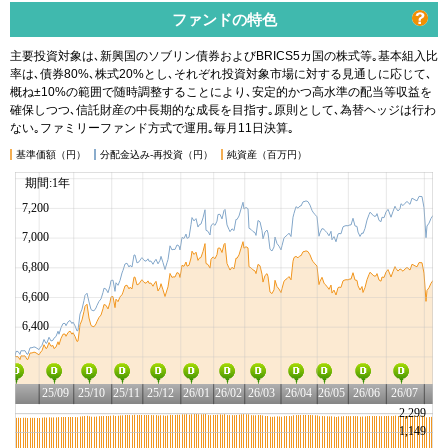
ファンドの特色
主要投資対象は､新興国のソブリン債券およびBRICS5カ国の株式等｡基本組入比
率は､債券80%､株式20%とし､それぞれ投資対象市場に対する見通しに応じて､
概ね±10%の範囲で随時調整することにより､安定的かつ高水準の配当等収益を
確保しつつ､信託財産の中長期的な成長を目指す｡原則として､為替ヘッジは行わ
ない｡ファミリーファンド方式で運用｡毎月11日決算｡
基準価額（円）
分配金込み-再投資（円）
純資産（百万円）