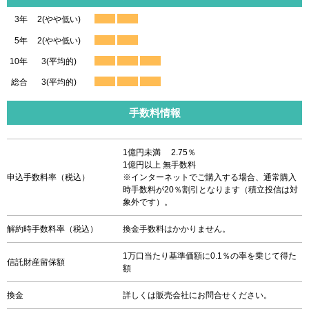
3年
2(やや低い)
5年
2(やや低い)
10年
3(平均的)
総合
3(平均的)
手数料情報
1億円未満 2.75％
1億円以上 無手数料
申込手数料率（税込）
※インターネットでご購入する場合、通常購入
時手数料が20％割引となります（積立投信は対
象外です）。
解約時手数料率（税込）
換金手数料はかかりません。
1万口当たり基準価額に0.1％の率を乗じて得た
信託財産留保額
額
換金
詳しくは販売会社にお問合せください。