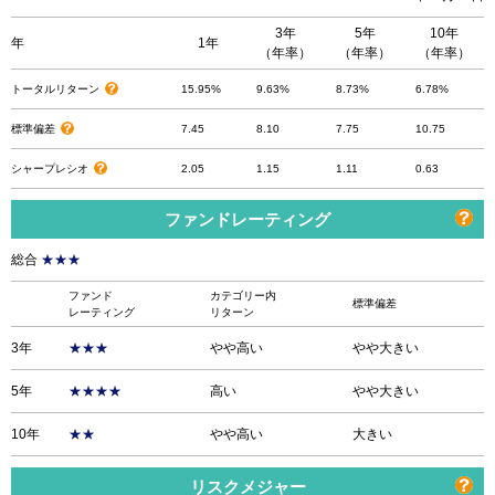
3年
5年
10年
年
1年
（年率）
（年率）
（年率）
トータルリターン
15.95%
9.63%
8.73%
6.78%
標準偏差
7.45
8.10
7.75
10.75
シャープレシオ
2.05
1.15
1.11
0.63
ファンドレーティング
総合
★★★
ファンド
カテゴリー内
標準偏差
レーティング
リターン
3年
★★★
やや高い
やや大きい
5年
★★★★
高い
やや大きい
10年
★★
やや高い
大きい
リスクメジャー