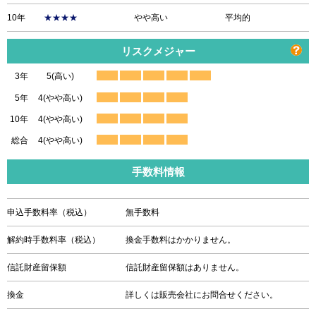
10年
★★★★
やや高い
平均的
リスクメジャー
3年
5(高い)
5年
4(やや高い)
10年
4(やや高い)
総合
4(やや高い)
手数料情報
申込手数料率（税込）
無手数料
解約時手数料率（税込）
換金手数料はかかりません。
信託財産留保額
信託財産留保額はありません。
換金
詳しくは販売会社にお問合せください。