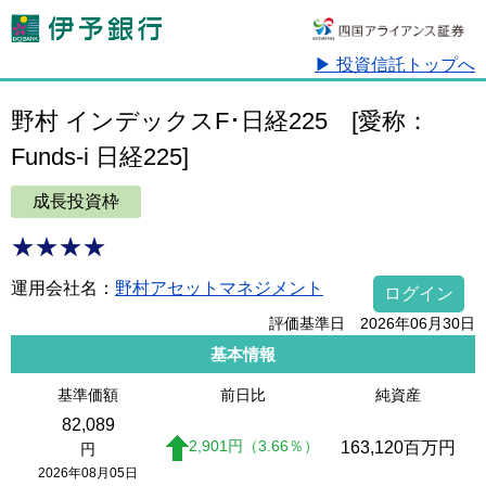
▶ 投資信託トップへ
野村 インデックスF･日経225
[愛称：
Funds-i 日経225]
成長投資枠
★★★★
運用会社名：
野村アセットマネジメント
ログイン
評価基準日 2026年06月30日
基本情報
基準価額
前日比
純資産
82,089
2,901
円
（3.66
％
）
163,120
百万円
円
2026年08月05日