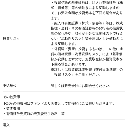
・投資信託の基準価額は、組入れ有価証券（株
式・債券等）等の値動きにより変動しますの
で、お受取金額が投資元本を下回る場合があり
ます。
・組入れ有価証券（株式・債券等）等は、株式
指標・金利・その有価証券等の発行者の信用状
態の変化等や、取引が十分な流動性の下で行え
投資リスク
ない（流動性リスク）等を原因とした値動きに
より変動します。
・外貨建て資産に投資するものは、この他に通
貨の価格変動（為替変動リスク）により基準価
額が変動しますので、お受取金額が投資元本を
下回る場合があります。
※詳しくは投資信託説明書（交付目論見書）の
「投資リスク」をご覧ください。
申込単位
詳しくは販売会社にお問合せください。
その他費用
下記その他費用はファンドより実費として間接的にご負担いただきます。
・監査費用
・有価証券売買時の売買委託手数料 等
購入