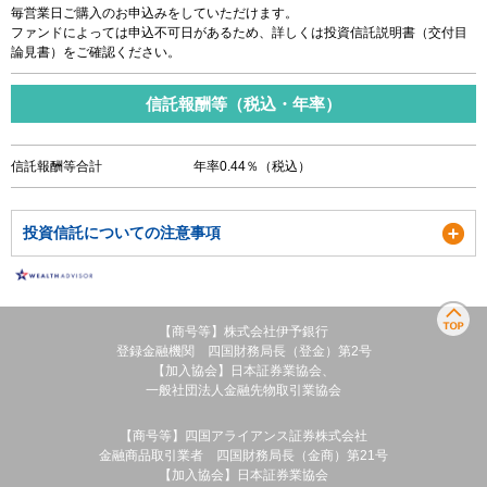
毎営業日ご購入のお申込みをしていただけます。
ファンドによっては申込不可日があるため、詳しくは投資信託説明書（交付目
論見書）をご確認ください。
信託報酬等（税込・年率）
信託報酬等合計
年率0.44％（税込）
投資信託についての注意事項
【商号等】株式会社伊予銀行
登録金融機関 四国財務局長（登金）第2号
【加入協会】日本証券業協会、
一般社団法人金融先物取引業協会
【商号等】四国アライアンス証券株式会社
金融商品取引業者 四国財務局長（金商）第21号
【加入協会】日本証券業協会