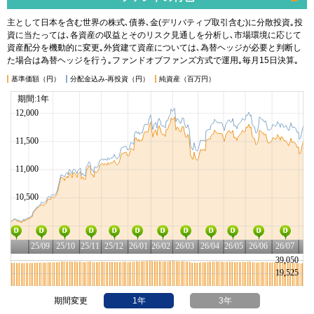
主として日本を含む世界の株式､債券､金(デリバティブ取引含む)に分散投資｡投
資に当たっては､各資産の収益とそのリスク見通しを分析し､市場環境に応じて
資産配分を機動的に変更｡外貨建て資産については､為替ヘッジが必要と判断し
た場合は為替ヘッジを行う｡ファンドオブファンズ方式で運用｡毎月15日決算｡
基準価額（円）
分配金込み-再投資（円）
純資産（百万円）
期間変更
1年
3年