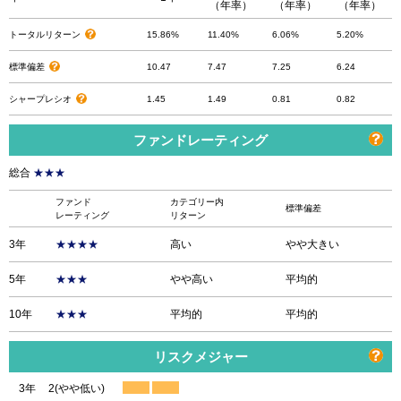
（年率）
（年率）
（年率）
トータルリターン
15.86%
11.40%
6.06%
5.20%
標準偏差
10.47
7.47
7.25
6.24
シャープレシオ
1.45
1.49
0.81
0.82
ファンドレーティング
総合
★★★
ファンド
カテゴリー内
標準偏差
レーティング
リターン
3年
★★★★
高い
やや大きい
5年
★★★
やや高い
平均的
10年
★★★
平均的
平均的
リスクメジャー
3年
2(やや低い)