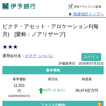
▶ 投資信託トップへ
ピクテ・アセット・アロケーションF(毎
月)
[愛称：ノアリザーブ]
★★★
運用会社名：
ピクテ･ジャパン
ログイン
評価基準日 2026年07月31日
基本情報
基準価額
前日比
純資産
11,551
41
円
（0.36
％
）
36,474
百万円
円
2026年08月07日
ファンドの特色