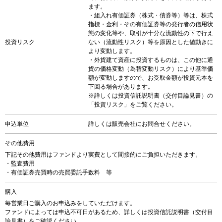
ます。
・組入れ有価証券（株式・債券等）等は、株式
指標・金利・その有価証券等の発行者の信用状
態の変化等や、取引が十分な流動性の下で行え
投資リスク
ない（流動性リスク）等を原因とした値動きに
より変動します。
・外貨建て資産に投資するものは、この他に通
貨の価格変動（為替変動リスク）により基準価
額が変動しますので、お受取金額が投資元本を
下回る場合があります。
※詳しくは投資信託説明書（交付目論見書）の
「投資リスク」をご覧ください。
申込単位
詳しくは販売会社にお問合せください。
その他費用
下記その他費用はファンドより実費として間接的にご負担いただきます。
・監査費用
・有価証券売買時の売買委託手数料 等
購入
毎営業日ご購入のお申込みをしていただけます。
ファンドによっては申込不可日があるため、詳しくは投資信託説明書（交付目
論見書）をご確認ください。