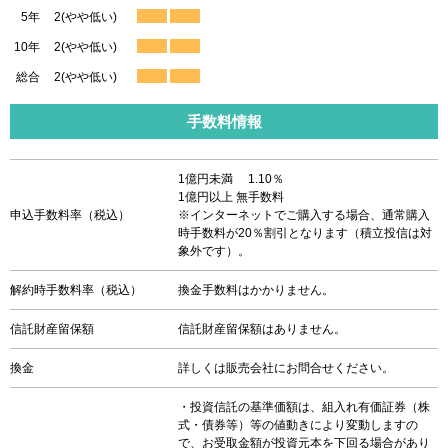
5年
2(やや低い)
10年
2(やや低い)
総合
2(やや低い)
手数料情報
1億円未満 1.10％
1億円以上 無手数料
申込手数料率（税込）
※インターネットでご購入する場合、通常購入
時手数料が20％割引となります（積立投信は対
象外です）。
解約時手数料率（税込）
換金手数料はかかりません。
信託財産留保額
信託財産留保額はありません。
換金
詳しくは販売会社にお問合せください。
・投資信託の基準価額は、組入れ有価証券（株
式・債券等）等の値動きにより変動しますの
で、お受取金額が投資元本を下回る場合があり