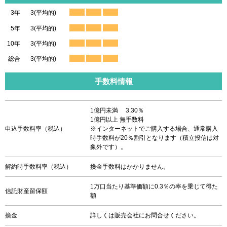
3年
3(平均的)
5年
3(平均的)
10年
3(平均的)
総合
3(平均的)
手数料情報
1億円未満 3.30％
1億円以上 無手数料
申込手数料率（税込）
※インターネットでご購入する場合、通常購入
時手数料が20％割引となります（積立投信は対
象外です）。
解約時手数料率（税込）
換金手数料はかかりません。
1万口当たり基準価額に0.3％の率を乗じて得た
信託財産留保額
額
換金
詳しくは販売会社にお問合せください。