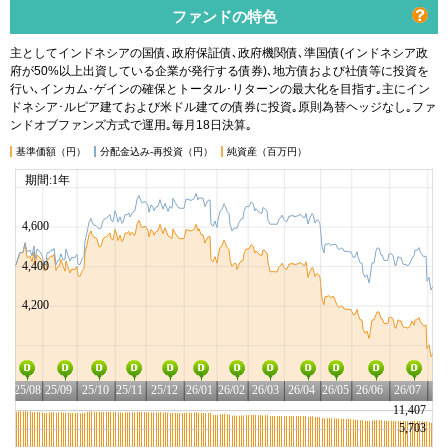
ファンドの特色
主としてインドネシアの国債､政府保証債､政府機関債､準国債(インドネシア政
府が50%以上出資している企業が発行する債券)､地方債および社債等に投資を
行い､インカム･ゲインの確保とトータル･リターンの最大化を目指す｡主にイン
ドネシア･ルピア建ておよび米ドル建ての債券に投資｡原則為替ヘッジなし｡ファ
ンドオブファンズ方式で運用｡毎月18日決算｡
基準価額（円）
分配金込み-再投資（円）
純資産（百万円）