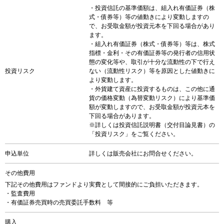
・投資信託の基準価額は、組入れ有価証券（株
式・債券等）等の値動きにより変動しますの
で、お受取金額が投資元本を下回る場合があり
ます。
・組入れ有価証券（株式・債券等）等は、株式
指標・金利・その有価証券等の発行者の信用状
態の変化等や、取引が十分な流動性の下で行え
投資リスク
ない（流動性リスク）等を原因とした値動きに
より変動します。
・外貨建て資産に投資するものは、この他に通
貨の価格変動（為替変動リスク）により基準価
額が変動しますので、お受取金額が投資元本を
下回る場合があります。
※詳しくは投資信託説明書（交付目論見書）の
「投資リスク」をご覧ください。
申込単位
詳しくは販売会社にお問合せください。
その他費用
下記その他費用はファンドより実費として間接的にご負担いただきます。
・監査費用
・有価証券売買時の売買委託手数料 等
購入