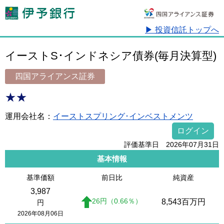
▶ 投資信託トップへ
イーストS･インドネシア債券(毎月決算型)
四国アライアンス証券
★★
運用会社名：
イーストスプリング･インベストメンツ
ログイン
評価基準日 2026年07月31日
基本情報
基準価額
前日比
純資産
3,987
26
円
（0.66
％
）
8,543
百万円
円
2026年08月06日