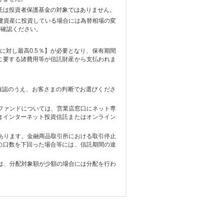
託は投資者保護基金の対象ではありません。
建資産に投資している場合には為替相場の変
ご確認ください。
に対し最高0.5％】が必要となり、保有期間
に要する諸費用等が信託財産から支払われま
確認のうえ、お客さまの判断でお選びくださ
ファンドについては、営業店窓口にネット専
はインターネット投資信託またはオンライン
あります。金融商品取引所における取引停止
の口数を下回った場合等には、信託期間の途
は、分配対象額が少額の場合には分配を行わ