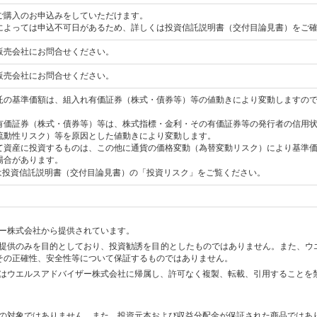
ご購入のお申込みをしていただけます。
によっては申込不可日があるため、詳しくは投資信託説明書（交付目論見書）をご
販売会社にお問合せください。
販売会社にお問合せください。
託の基準価額は、組入れ有価証券（株式・債券等）等の値動きにより変動しますの
有価証券（株式・債券等）等は、株式指標・金利・その有価証券等の発行者の信用
流動性リスク）等を原因とした値動きにより変動します。
て資産に投資するものは、この他に通貨の価格変動（為替変動リスク）により基準
場合があります。
は投資信託説明書（交付目論見書）の「投資リスク」をご覧ください。
ー株式会社から提供されています。
提供のみを目的としており、投資勧誘を目的としたものではありません。また、ウ
その正確性、安全性等について保証するものではありません。
はウエルスアドバイザー株式会社に帰属し、許可なく複製、転載、引用することを
の対象ではありません。また、投資元本および収益分配金が保証された商品ではあ