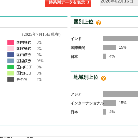
2026年02月16日
国別上位
（2025年7月15日現在）
インド
0%
15%
国際機関
0%
0%
4%
日本
96%
0%
0%
地域別上位
4%
アジア
15%
インターナショナル
4%
日本