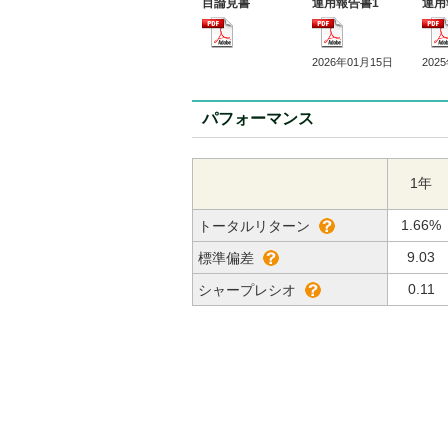
目論見書
運用報告書1
運用
2026年01月15日
202
パフォーマンス
1年
1.66%
トータルリターン
9.03
標準偏差
0.11
シャープレシオ