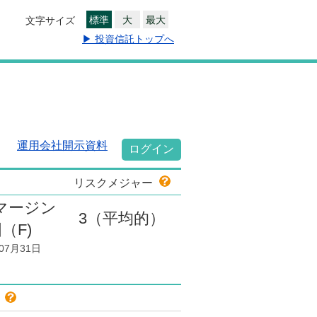
標準
大
最大
文字サイズ
▶ 投資信託トップへ
運用会社開示資料
ログイン
リスクメジャー
マージン
3
（平均的）
（F)
07月31日
色