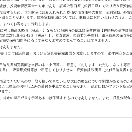
託は、投資者保護基金の対象であり、証券取引口座（銀行口座）で取り扱う投資信
投資するため、信託財産に組み入れられた株価や債券価格の変動、金利変動、外貨
下回ることがあります。価格変動要因については、取扱店にお問い合わせのうえ、
、すべてお客さまに帰属します。
に対し最高3.85％〈税込〉】ならびに解約時の信託財産留保額【解約時の基準価額
総額に対し最高2.42％〈税込〉】、監査費用、売買委託手数料、組入資産の保管等
入金額や保有期間等に応じて異なりますので表示することはできません。
はありません。
明書（交付目論見書）および目論見書補完書面をお渡ししますので、必ず内容をご
目論見書補完書面は当行の本・支店等にご用意しております。ただし、ネット専用
見書）、販売用資料等はご用意しておりません。投資信託説明書（交付目論見書）
換金できないものや、取り扱いできない日や大口の換金について制限があるものが
または換金のお申し込みの受付を中止すること等があり、残存口数がファンド所定
ります。
、将来の運用成果を示唆あるいは保証するものではありません。また、収益分配金