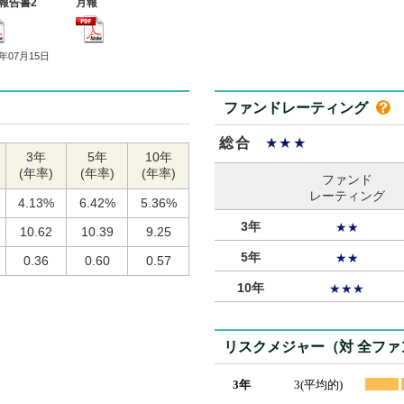
報告書2
月報
5年07月15日
ファンドレーティング
総合
★★★
3年
5年
10年
(年率)
(年率)
(年率)
ファンド
レーティング
4.13%
6.42%
5.36%
3年
★★
10.62
10.39
9.25
5年
★★
0.36
0.60
0.57
10年
★★★
リスクメジャー（対 全フ
3年
3(平均的)