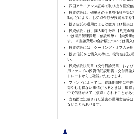
四国アライアンス証券で取り扱う投資信
投資信託は、値動きのある有価証券等に
動などにより、お受取金額が投資元本を
投資信託の運用による収益および損失は
投資信託には、購入時手数料【約定金額
中は運用管理費用（信託報酬）【純資産
す。 ※当該費用の合計額については購
投資信託には、クーリング・オフの適用
投資信託をご購入の際は、投資信託説
い。
投資信託説明書（交付目論見書）および
用ファンドの投資信託説明書（交付目論
トレードからご確認いただけます。
ファンドによっては、信託期間中に中途
等やむを得ない事情があるときは、取得
中で信託が終了（償還）されることがあ
当画面に記載された過去の運用実績等は
ないこともあります。