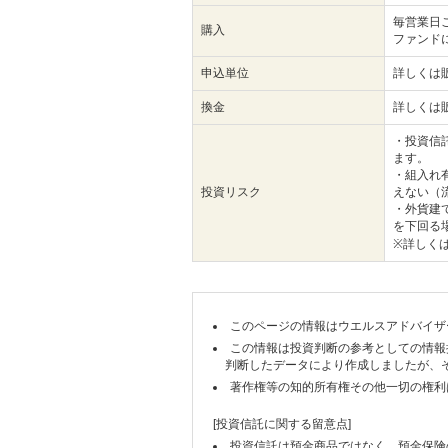
毎営業日
購入
ファンド
申込単位
詳しくは
換金
詳しくは
・投資信
ます。
・組入れ
投資リスク
えない（
・外貨建
を下回る
※詳しく
このページの情報はウエルスアドバイザ
この情報は投資判断の参考としての情報
判断したデータにより作成しましたが、
著作権等の知的所有権その他一切の権利
[投資信託に関する留意点]
投資信託は預金商品ではなく、預金保険