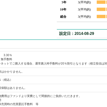
5年
3(平均的)
10年
3(平均的)
総合
3(平均的)
設定日：2014-08-29
 3.30％
 無手数料
ーネットでご購入する場合、通常購入時手数料が20％割引となります（積立投信は
料はかかりません。
8％（税込）
留保額はありません。
他費用はファンドより実費として間接的にご負担いただきます。
用
券売買時の売買委託手数料 等