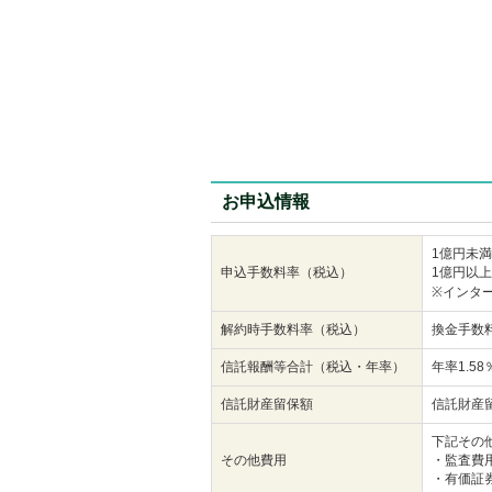
お申込情報
1億円未満
申込手数料率（税込）
1億円以上
※インタ
解約時手数料率（税込）
換金手数
信託報酬等合計（税込・年率）
年率1.5
信託財産留保額
信託財産
下記その
その他費用
・監査費
・有価証