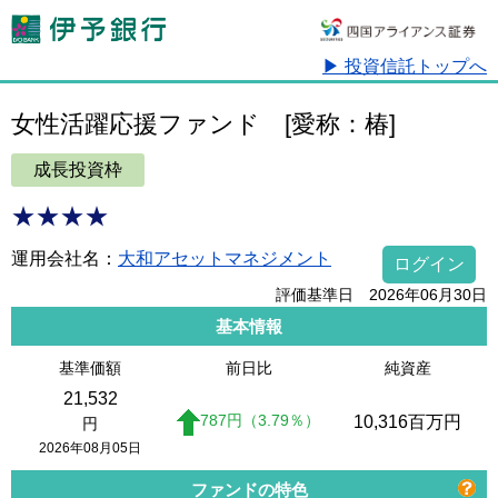
▶ 投資信託トップへ
女性活躍応援ファンド
[愛称：椿]
成長投資枠
★★★★
運用会社名：
大和アセットマネジメント
ログイン
評価基準日 2026年06月30日
基本情報
基準価額
前日比
純資産
21,532
787
円
（3.79
％
）
10,316
百万円
円
2026年08月05日
ファンドの特色