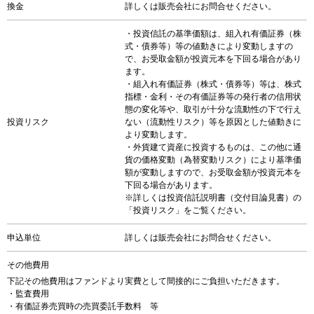
換金
詳しくは販売会社にお問合せください。
・投資信託の基準価額は、組入れ有価証券（株
式・債券等）等の値動きにより変動しますの
で、お受取金額が投資元本を下回る場合があり
ます。
・組入れ有価証券（株式・債券等）等は、株式
指標・金利・その有価証券等の発行者の信用状
態の変化等や、取引が十分な流動性の下で行え
投資リスク
ない（流動性リスク）等を原因とした値動きに
より変動します。
・外貨建て資産に投資するものは、この他に通
貨の価格変動（為替変動リスク）により基準価
額が変動しますので、お受取金額が投資元本を
下回る場合があります。
※詳しくは投資信託説明書（交付目論見書）の
「投資リスク」をご覧ください。
申込単位
詳しくは販売会社にお問合せください。
その他費用
下記その他費用はファンドより実費として間接的にご負担いただきます。
・監査費用
・有価証券売買時の売買委託手数料 等