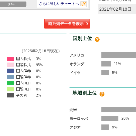
2021年02月18日
国別上位
（2026年2月18日現在）
アメリカ
3%
11%
オランダ
95%
0%
9%
ドイツ
0%
0%
0%
地域別上位
2%
北米
20%
ヨーロッパ
9%
アジア