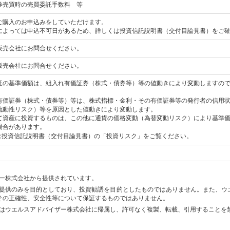
券売買時の売買委託手数料 等
ご購入のお申込みをしていただけます。
によっては申込不可日があるため、詳しくは投資信託説明書（交付目論見書）をご
販売会社にお問合せください。
販売会社にお問合せください。
託の基準価額は、組入れ有価証券（株式・債券等）等の値動きにより変動しますの
有価証券（株式・債券等）等は、株式指標・金利・その有価証券等の発行者の信用
流動性リスク）等を原因とした値動きにより変動します。
て資産に投資するものは、この他に通貨の価格変動（為替変動リスク）により基準
場合があります。
は投資信託説明書（交付目論見書）の「投資リスク」をご覧ください。
ー株式会社から提供されています。
提供のみを目的としており、投資勧誘を目的としたものではありません。また、ウ
その正確性、安全性等について保証するものではありません。
はウエルスアドバイザー株式会社に帰属し、許可なく複製、転載、引用することを