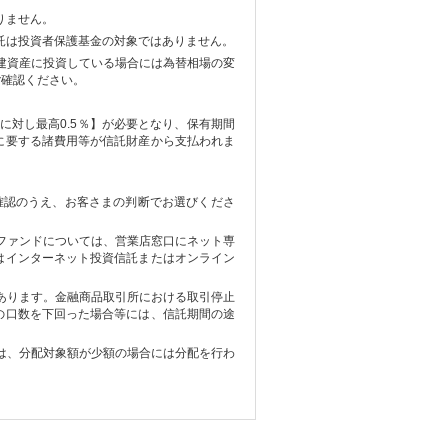
りません。
託は投資者保護基金の対象ではありません。
建資産に投資している場合には為替相場の変
ご確認ください。
に対し最高0.5％】が必要となり、保有期間
に要する諸費用等が信託財産から支払われま
確認のうえ、お客さまの判断でお選びくださ
ファンドについては、営業店窓口にネット専
はインターネット投資信託またはオンライン
あります。金融商品取引所における取引停止
の口数を下回った場合等には、信託期間の途
は、分配対象額が少額の場合には分配を行わ