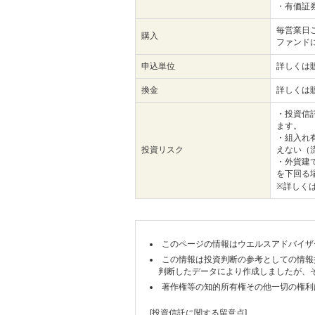
・有価証
毎営業日
購入
ファンド
申込単位
詳しくは
換金
詳しくは
・投資信
ます。
・組入れ
投資リスク
えない（
・外貨建
を下回る
※詳しく
このページの情報はウエルスアドバイザ
この情報は投資判断の参考としての情報
判断したデータにより作成しましたが、
著作権等の知的所有権その他一切の権利
[投資信託に関する留意点]