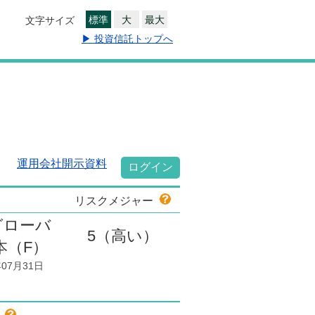
標準
大
最大
文字サイズ
▶ 投資信託トップへ
運用会社開示資料
ログイン
リスクメジャー
グローバ
5
（高い）
本（F）
07月31日
色