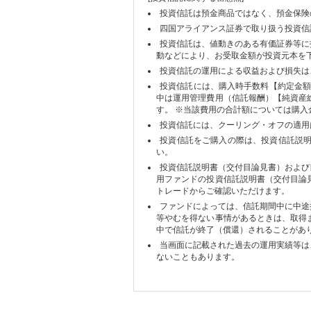
投資信託は預金商品ではなく、預金保険
四国アライアンス証券で取り扱う投資信
投資信託は、値動きのある有価証券等に
動などにより、お受取金額が投資元本を
投資信託の運用による収益および損失は
投資信託には、購入時手数料【約定金額
中は運用管理費用（信託報酬）【純資産
す。 ※当該費用の合計額については購
投資信託には、クーリング・オフの適用
投資信託をご購入の際は、投資信託説
い。
投資信託説明書（交付目論見書）および
用ファンドの投資信託説明書（交付目論
トレードからご確認いただけます。
ファンドによっては、信託期間中に中途
等やむを得ない事情があるときは、取得
中で信託が終了（償還）されることがあ
当画面に記載された過去の運用実績等は
ないこともあります。