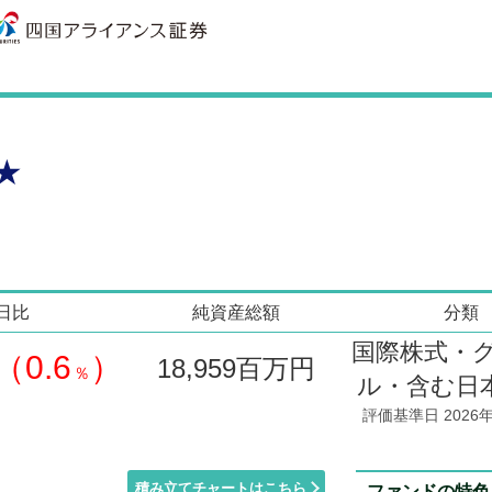
★
日比
純資産総額
分類
国際株式・
（0.6
）
18,959
百万円
％
ル・含む日
評価基準日 2026年
積み立てチャートはこちら
ファンドの特