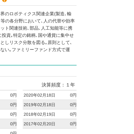
界のロボティクス関連企業(製造､輸
ス等の各分野において､人の代替や効率
ット関連技術､部品､人工知能等に携
に投資｡特定の銘柄､国や通貨に集中せ
としリスク分散を図る｡原則として､
ない｡ファミリーファンド方式で運
決算頻度：１年
0円
2020年02月18日
0円
0円
2019年02月18日
0円
0円
2018年02月19日
0円
0円
2017年02月20日
0円
0円