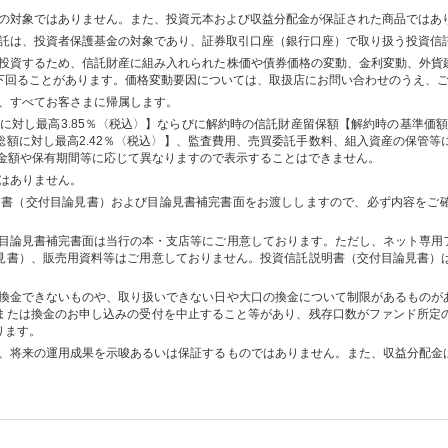
の対象ではありません。また、投資元本および収益分配金が保証された商品ではあ
託は、投資者保護基金の対象であり、証券取引口座（銀行口座）で取り扱う投資信
投資するため、信託財産に組み入れられた株価や債券価格の変動、金利変動、外貨
下回ることがあります。価格変動要因については、取扱店にお問い合わせのうえ、
、すべてお客さまに帰属します。
に対し最高3.85％〈税込〉】ならびに解約時の信託財産留保額【解約時の基準価額
総額に対し最高2.42％〈税込〉】、監査費用、売買委託手数料、組入資産の保管等
入金額や保有期間等に応じて異なりますので表示することはできません。
はありません。
明書（交付目論見書）および目論見書補完書面をお渡ししますので、必ず内容をご
目論見書補完書面は当行の本・支店等にご用意しております。ただし、ネット専用
見書）、販売用資料等はご用意しておりません。投資信託説明書（交付目論見書）
換金できないものや、取り扱いできない日や大口の換金について制限があるものが
または換金のお申し込みの受付を中止すること等があり、残存口数がファンド所定
ります。
、将来の運用成果を示唆あるいは保証するものではありません。また、収益分配金