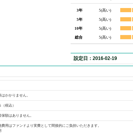
3年
5(高い)
5年
5(高い)
10年
5(高い)
総合
5(高い)
設定日：2016-02-19
料はかかりません。
9％（税込）
留保額はありません。
他費用はファンドより実費として間接的にご負担いただきます。
用