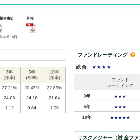
報告書2
月報
5年02月18日
ファンドレーティング
総合
★★★★
3年
5年
10年
(年率)
(年率)
(年率)
ファンド
レーティング
27.21%
20.47%
22.85%
3年
★★★
24.03
24.16
21.64
5年
★★★
1.12
0.84
1.06
10年
★★★★★
リスクメジャー（対 全フ