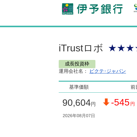
iTrustロボ
★★★
成長投資枠
運用会社名：
ピクテ･ジャパン
基準価額
前
-545
90,604
円
円
2026年08月07日