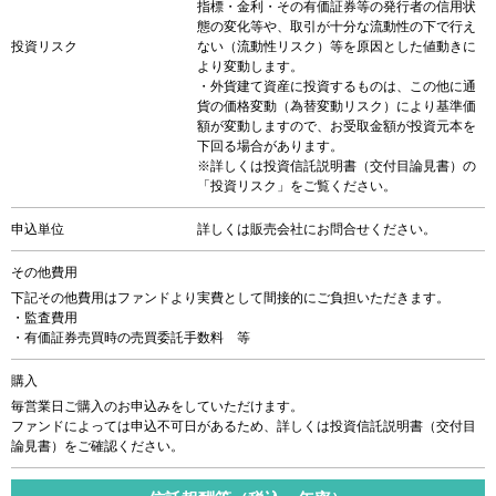
指標・金利・その有価証券等の発行者の信用状
態の変化等や、取引が十分な流動性の下で行え
投資リスク
ない（流動性リスク）等を原因とした値動きに
より変動します。
・外貨建て資産に投資するものは、この他に通
貨の価格変動（為替変動リスク）により基準価
額が変動しますので、お受取金額が投資元本を
下回る場合があります。
※詳しくは投資信託説明書（交付目論見書）の
「投資リスク」をご覧ください。
申込単位
詳しくは販売会社にお問合せください。
その他費用
下記その他費用はファンドより実費として間接的にご負担いただきます。
・監査費用
・有価証券売買時の売買委託手数料 等
購入
毎営業日ご購入のお申込みをしていただけます。
ファンドによっては申込不可日があるため、詳しくは投資信託説明書（交付目
論見書）をご確認ください。