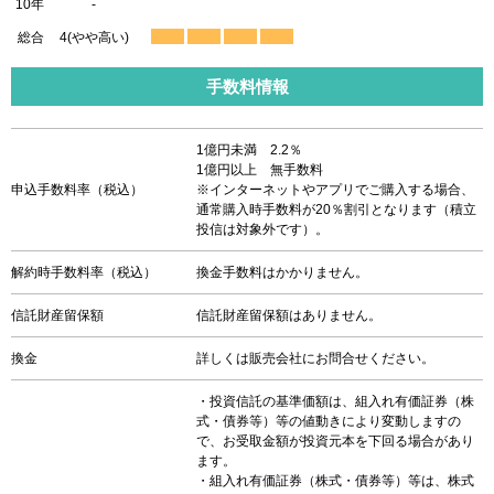
10年
-
総合
4(やや高い)
手数料情報
1億円未満 2.2％
1億円以上 無手数料
申込手数料率（税込）
※インターネットやアプリでご購入する場合、
通常購入時手数料が20％割引となります（積立
投信は対象外です）。
解約時手数料率（税込）
換金手数料はかかりません。
信託財産留保額
信託財産留保額はありません。
換金
詳しくは販売会社にお問合せください。
・投資信託の基準価額は、組入れ有価証券（株
式・債券等）等の値動きにより変動しますの
で、お受取金額が投資元本を下回る場合があり
ます。
・組入れ有価証券（株式・債券等）等は、株式