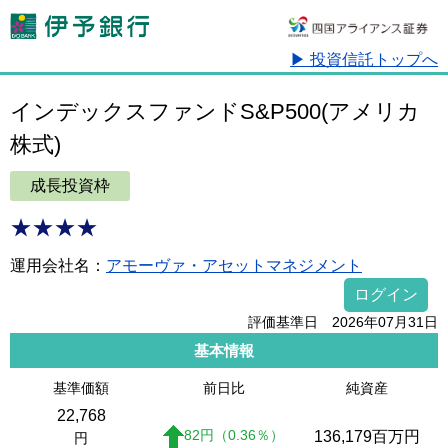
▶ 投資信託トップへ
インデックスファンドS&P500(アメリカ
株式)
成長投資枠
★★★★
運用会社名：
アモーヴァ・アセットマネジメント
ログイン
評価基準日 2026年07月31日
基本情報
基準価額
前日比
純資産
22,768
82
円
（0.36
％
）
136,179
百万円
円