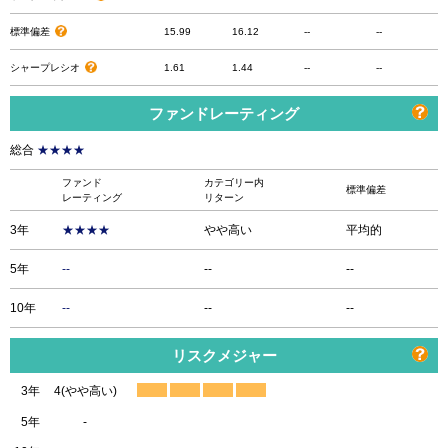
標準偏差
15.99
16.12
--
--
シャープレシオ
1.61
1.44
--
--
ファンドレーティング
総合
★★★★
ファンド
カテゴリー内
標準偏差
レーティング
リターン
3年
★★★★
やや高い
平均的
5年
--
--
--
10年
--
--
--
リスクメジャー
3年
4(やや高い)
5年
-