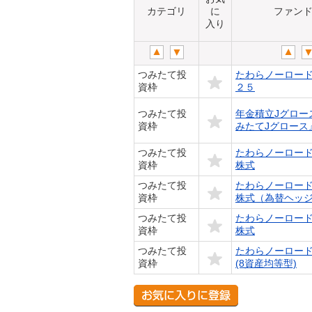
カテゴリ
に
ファン
入り
つみたて投
たわらノーロー
資枠
２５
つみたて投
年金積立Jグロー
資枠
みたてJグロース
つみたて投
たわらノーロー
資枠
株式
つみたて投
たわらノーロー
資枠
株式（為替ヘッ
つみたて投
たわらノーロー
資枠
株式
つみたて投
たわらノーロード
資枠
(8資産均等型)