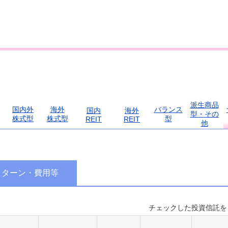
派生商品
国内外
海外
バランス
国内
海外
型・その
株式型
株式型
型
REIT
REIT
他
リターン・費用等
チェックした投資信託を