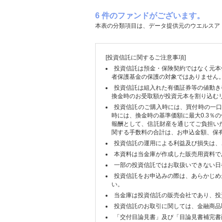
6 件のファンドがございます。
本表の分類項目は、データ提供元のウエルスア
[投資信託に関するご注意事項]
投資信託は預金・保険契約ではなく元本
者保護基金の保護の対象ではありません
投資信託は組入れた有価証券等の値動き
換金時のお受取額が投資元本を割り込む
投資信託のご購入時には、買付時の一口
時には、換金時の基準価額に最大0.3％
報酬として、信託財産を通じてご負担い
関する手数料の合計は、お申込金額、保
投資信託の運用による利益及び損失は、
本資料は当金庫が作成した販売用資料で
一部の投資信託ではお取扱いできない日
投資信託をお申込みの際は、あらかじめ
い。
当金庫は投資信託の販売会社であり、投
投資信託のお取引に関しては、金融商品
「交付目論見書」及び「目論見書補完書