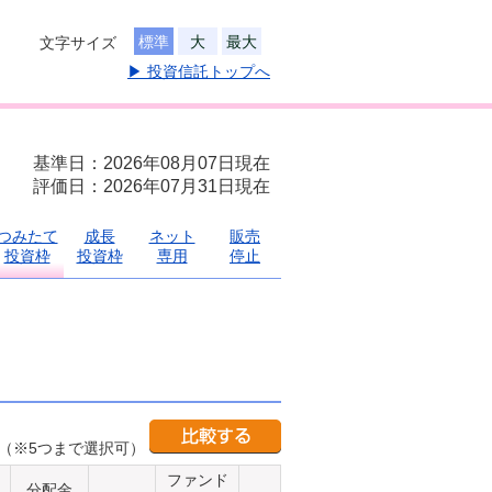
標準
大
最大
文字サイズ
▶ 投資信託トップへ
基準日：2026年08月07日現在
評価日：2026年07月31日現在
つみたて
成長
ネット
販売
投資枠
投資枠
専用
停止
（※5つまで選択可）
ファンド
分配金