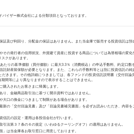
ドバイザー株式会社による分類項目となっております。
保証及び利回り、分配金の保証はありません。また当金庫で販売する投資信託は預
。
やその発行者の信用状況、外貨建て資産に投資する商品については為替相場の変化
リスクがあります。
あたりの基準価額（買付価額）に最大3.3％（消費税込）の申込手数料、約定口数
の信託財産留保額が必要となります。また、これらの手数料等とは別に投資信託の純資
ただきます。その他詳細につきましては、各ファンドの投資信託説明書（交付目論
有期間等により異なりますので表示することはできません。
ご購入されたお客さまに帰属します。
あり、金融商品取引法に基づく開示資料ではありません。
や大口の換金につきまして制限がある場合があります。
最新の「交付目論見書」及び「目論見書補完書面」を必ずお読みいただき、内容を
資信託の設定・運用は各投信会社が行います。
取引法第３７条の６の規定（いわゆるクーリングオフ）の適用はありません。
面」は当金庫各お取引窓口に用意しております。