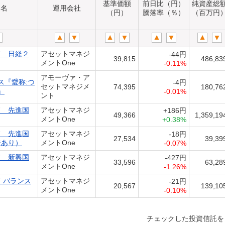
基準価額
前日比（円）
純資産総
ド名
運用会社
（円）
騰落率（％）
（百万円
ド 日経２
アセットマネジ
-44円
39,815
486,83
メントOne
-0.11%
アモーヴァ・ア
ス『愛称:つ
-4円
セットマネジメ
74,395
180,76
』
-0.01%
ント
ド 先進国
アセットマネジ
+186円
49,366
1,359,19
メントOne
+0.38%
ド 先進国
アセットマネジ
-18円
27,534
39,39
ジあり）
メントOne
-0.07%
ド 新興国
アセットマネジ
-427円
33,596
63,28
メントOne
-1.26%
 バランス
アセットマネジ
-21円
20,567
139,10
メントOne
-0.10%
チェックした投資信託を