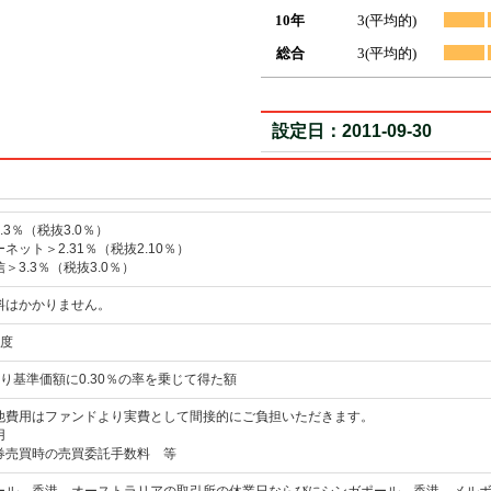
10年
3(平均的)
総合
3(平均的)
設定日：2011-09-30
.3％（税抜3.0％）
ネット＞2.31％（税抜2.10％）
＞3.3％（税抜3.0％）
料はかかりません。
程度
り基準価額に0.30％の率を乗じて得た額
他費用はファンドより実費として間接的にご負担いただきます。
用
券売買時の売買委託手数料 等