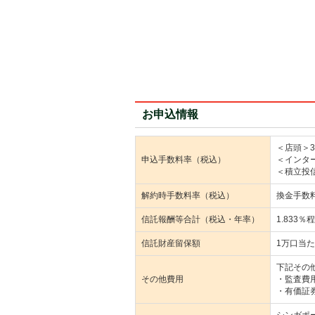
お申込情報
＜店頭＞3
申込手数料率（税込）
＜インター
＜積立投信
解約時手数料率（税込）
換金手数
信託報酬等合計（税込・年率）
1.833％
信託財産留保額
1万口当た
下記その
その他費用
・監査費
・有価証