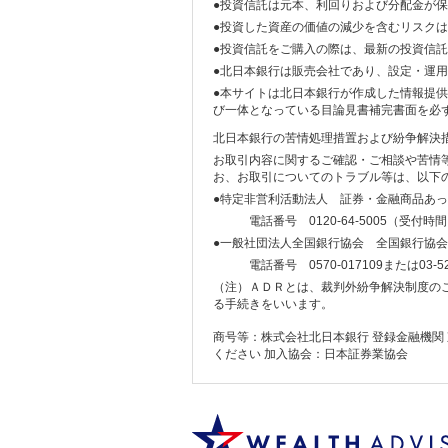
●投資信託は元本、利回りおよび分配金が
●投資した資産の価値の減少を含むリスク
●投資信託をご購入の際は、最新の投資信
●北日本銀行は販売会社であり、設定・運
●本サイトは北日本銀行が作成した情報提
び一体となっている目論見書補完書面を必
北日本銀行の苦情処理措置および紛争解決
お取引内容に関するご確認・ご相談や苦情等に
お、お取引についてのトラブル等は、以下
●特定非営利活動法人 証券・金融商品あ
電話番号 0120-64-5005（受付時間
●一般社団法人全国銀行協会 全国銀行協
電話番号 0570-017109または03-5
（注）ＡＤＲとは、裁判外紛争解決制度の
る手続きをいいます。
商号等：株式会社北日本銀行 登録金融機関 東
ください 加入協会：日本証券業協会