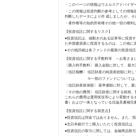
・このページの情報はウエルスアドバイザ
・この情報は投資判断の参考としての情報
判断したデータにより作 成しましたが、
・著作権等の知的所有権その他一切の権利
【投資信託に関するリスク】
●投資信託は、値動きのある証券等に投資
た外貨建資産に投資するものは、この他に
●その他詳細は各ファンドの最新の投資信
【投資信託に関する手数料等 ～お客さま
〔購入時手数料〕 購入金額に対して、最大3
〔信託報酬〕 信託財産の純資産総額に対して
※一部のファンドについては、運用成
〔信託財産留保額〕 基準価額に対して、最大
〔その他の費用〕 信託財産に関する租税
これらの費用は運用状況等により変動する
書）および一体となっている目論見書補完
【投資信託に関する留意点】
●投資信託は預金ではありません。また、
●北日本銀行でご購入いただく投資信託は
●投資信託の取引に関しては、金融商品取