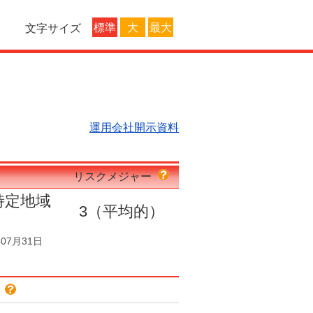
標準
大
最大
文字サイズ
運用会社開示資料
リスクメジャー
特定地域
3
（平均的）
07月31日
色