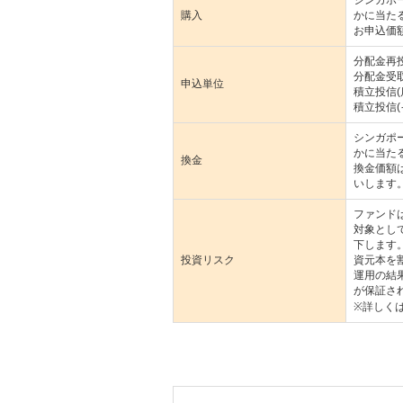
シンガポ
購入
かに当た
お申込価
分配金再
分配金受
申込単位
積立投信
積立投信(
シンガポ
かに当た
換金
換金価額
いします
ファンド
対象とし
下します
投資リスク
資元本を
運用の結
が保証さ
※詳しく