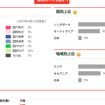
国別上位
（2025年9月12日現在）
シンガポール
0%
3
オーストラリア
0%
0%
5%
日本
0%
0%
95%
地域別上位
5%
アジア
3
オセアニア
5%
日本
報告書2
月報