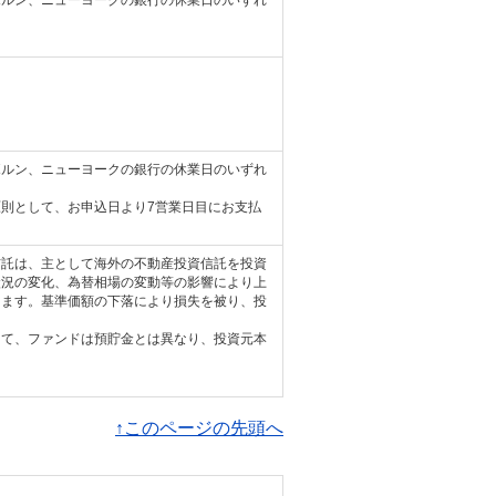
ボルン、ニューヨークの銀行の休業日のいずれ
ボルン、ニューヨークの銀行の休業日のいずれ
則として、お申込日より7営業日目にお支払
信託は、主として海外の不動産投資信託を投資
状況の変化、為替相場の変動等の影響により上
します。基準価額の下落により損失を被り、投
って、ファンドは預貯金とは異なり、投資元本
↑このページの先頭へ