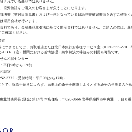
保証されている商品ではありません。
は、投資信託をご購入のお客さまが負うことになります。
託説明書（交付目論見書）および一体となっている目論見書補完書面を必ずご確認く
用は運用会社が行います。
供資料であり、金融商品取引法に基づく開示資料ではありません。ご購入の際は、最
ずご確認ください。
措置
つきましては、お取引店または北日本銀行お客様サービス室（0120-555-270
のＡＤＲ（注）機関における苦情処理・紛争解決の枠組みの利用も可能です。
っせん相談センター
：平日9時から17時）
会相談室
252-3772（受付時間：平日9時から17時）
ことで、訴訟手続きによらず、民事上の紛争を解決しようとする紛争の当事者のた
北財務局長 (登金) 第14号 本店住所：〒020-8666 岩手県盛岡市中央通一丁目