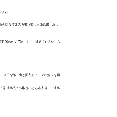
ださい。
新の投資信託説明書（交付目論見書）およ
 平日9時から17時）までご連絡ください。な
め、公正な第三者が関与して、その解決を図
６番７号 連絡先：お取引のある本支店にご連絡