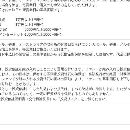
ール、香港、オーストラリアの取引所の休業日ならびにシンガポール、香港、メル
る場合を除き、毎営業日ご購入のお申込みをしていただけます。
額はお申込日の翌営業日の基準価額です。
投資 1万円以上1円単位
取 1万円以上1円単位
(店頭) 5000円以上1000円単位
インターネット)1000円以上1000円単位
ール、香港、オーストラリアの取引所の休業日ならびにシンガポール、香港、メル
る場合を除き、毎営業日ご換金いただけます。
はお申込日の翌営業日の基準価額から信託財産留保額を控除した価額です。代金は原
。
は、投資信託を組み入れることにより運用を行います。ファンドが組み入れる投資
ており、その価格は、保有する不動産投資信託の値動き、当該発行者の経営・財務
。ファンドが組み入れる投資信託の価格の変動により、ファンドの基準価額も上下
割り込むことがあります。
果として投資信託に生じた利益および損失は、すべて受益者に帰属します。したが
れているものではなく、一定の投資成果を保証するものでもありません。
は投資信託説明書（交付目論見書）の「投資リスク」をご覧ください。