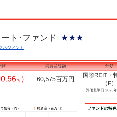
ート･ファンド
★★★
マネジメント
日比
純資産総額
分類
国際REIT・
0.56
）
60,575
百万円
％
（F）
評価基準日 2026年
ファンドの特