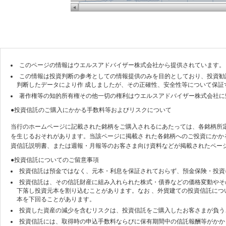
このページの情報はウエルスアドバイザー株式会社から提供されています。
この情報は投資判断の参考としての情報提供のみを目的としており、投資勧
判断したデータにより作 成しましたが、その正確性、安全性等について保証
著作権等の知的所有権その他一切の権利はウエルスアドバイザー株式会社に
●投資信託のご購入にかかる手数料等およびリスクについて
当行のホームページに記載された銘柄をご購入されるにあたっては、各銘柄所
を生じるおそれがあります。当該ページに掲載さ れた各銘柄へのご投資にかか
資信託説明書、または週報・月報等のお客さま向け資料などが掲載されたペー
●投資信託についてのご留意事項
投資信託は預金ではなく、元本・利息を保証されておらず、預金保険・投資
投資信託は、その信託財産に組み入れられた株式・債券などの価格変動やそ
下落し投資元本を割り込むことがあります。なお 、外貨建ての投資信託につ
本を下回ることがあります。
投資した資産の減少を含むリスクは、投資信託をご購入したお客さまが負う
投資信託には、取得時の申込手数料ならびに保有期間中の信託報酬等がかか