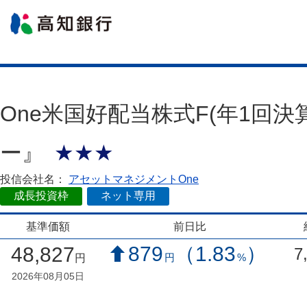
One米国好配当株式F(年1回
ー』
★★★
投信会社名：
アセットマネジメントOne
成長投資枠
ネット専用
基準価額
前日比
879
（1.83
）
48,827
7
円
%
円
2026年08月05日