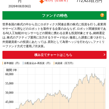
-47
円
（0.08
％
）
772,423
百万円
円
2026年08月06日
ファンドの特色
世界各国の株式の中から主にロボティクス関連企業の株式に投資を行う｡産業用
やサービス用などのロボットを製作する企業のみならず､ロボット関連技術であ
るAI(人工知能)やセンサーなどの開発に携わる企業も投資対象とする｡銘柄選定
は､株式のアクティブ運用に注力するラザード社が､徹底した調査に基づき行う｡
外貨建資産への投資にあたっては､原則として為替ヘッジを行わない｡ファミリ
ーファンド方式で運用｡7月決算｡
積み立てチャートはこちら
基準価額（円）
分配金込み-再投資（円）
純資産（百万円）