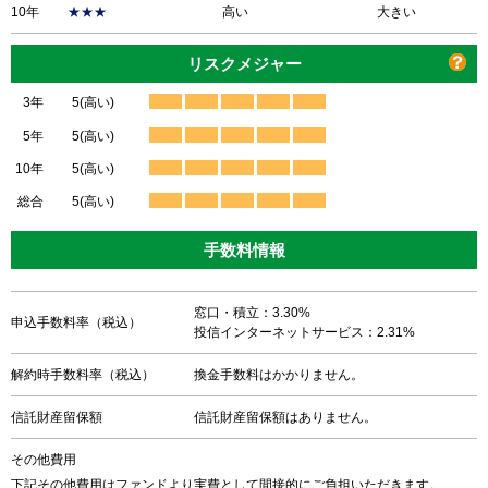
10年
★★★
高い
大きい
リスクメジャー
3年
5(高い)
5年
5(高い)
10年
5(高い)
総合
5(高い)
手数料情報
窓口・積立：3.30%
申込手数料率（税込）
投信インターネットサービス：2.31%
解約時手数料率（税込）
換金手数料はかかりません。
信託財産留保額
信託財産留保額はありません。
その他費用
下記その他費用はファンドより実費として間接的にご負担いただきます。