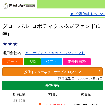
▶ 投資信託トップへ
グローバル･ロボティクス株式ファンド(1
年)
★★★
運用会社名：
アモーヴァ・アセットマネジメント
ネット
店頭
積立可
成長投資枠
投信インターネットサービス ログイン
評価基準日 2026年07月31日
基本情報
基準価額
前日比
純資産
57,625