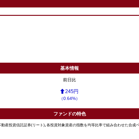
基本情報
前日比
245円
（0.64%）
ファンドの特色
び不動産投資信託証券(リート)｡各投資対象資産の指数を均等比率で組み合わせた合