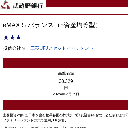
eMAXIS バランス（8資産均等型）
★★★
投信会社名：
三菱UFJアセットマネジメント
基準価額
38,329
円
2026年08月05日
主要投資対象は､日本を含む世界各国の株式(DR(預託証書)を含む)､公社債およ
ファミリーファンド方式で運用｡1月決算｡
基準価額（円）
分配金込み-再投資（円）
純資産（百万円）