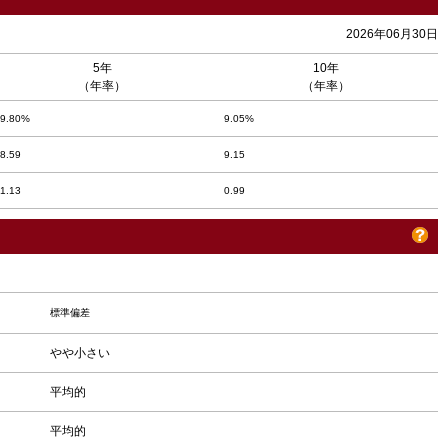
2026年06月30日
5年
10年
（年率）
（年率）
9.80%
9.05%
8.59
9.15
1.13
0.99
標準偏差
やや小さい
平均的
平均的