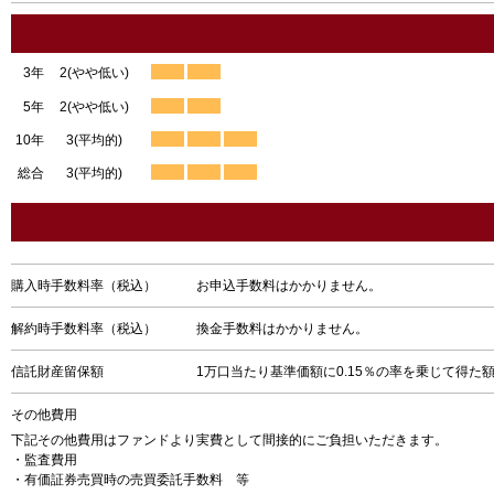
3年
2(やや低い)
5年
2(やや低い)
10年
3(平均的)
総合
3(平均的)
購入時手数料率（税込）
お申込手数料はかかりません。
解約時手数料率（税込）
換金手数料はかかりません。
信託財産留保額
1万口当たり基準価額に0.15％の率を乗じて得た
その他費用
下記その他費用はファンドより実費として間接的にご負担いただきます。
・監査費用
・有価証券売買時の売買委託手数料 等