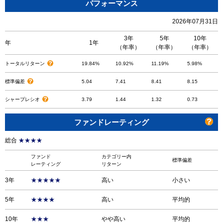
パフォーマンス
2026年07月31日
3年
5年
10年
年
1年
（年率）
（年率）
（年率）
トータルリターン
19.84%
10.92%
11.19%
5.98%
標準偏差
5.04
7.41
8.41
8.15
シャープレシオ
3.79
1.44
1.32
0.73
ファンドレーティング
総合
★★★★
ファンド
カテゴリー内
標準偏差
レーティング
リターン
3年
★★★★★
高い
小さい
5年
★★★★
高い
平均的
10年
★★★
やや高い
平均的