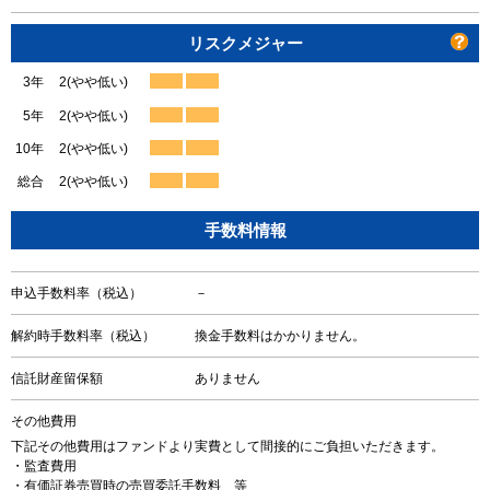
リスクメジャー
3年
2(やや低い)
5年
2(やや低い)
10年
2(やや低い)
総合
2(やや低い)
手数料情報
申込手数料率（税込）
－
解約時手数料率（税込）
換金手数料はかかりません。
信託財産留保額
ありません
その他費用
下記その他費用はファンドより実費として間接的にご負担いただきます。
・監査費用
・有価証券売買時の売買委託手数料 等