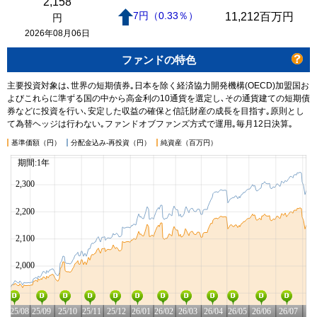
2,158
7
円
（0.33
％
）
11,212
百万円
円
2026年08月06日
ファンドの特色
主要投資対象は､世界の短期債券｡日本を除く経済協力開発機構(OECD)加盟国お
よびこれらに準ずる国の中から高金利の10通貨を選定し､その通貨建ての短期債
券などに投資を行い､安定した収益の確保と信託財産の成長を目指す｡原則とし
て為替ヘッジは行わない｡ファンドオブファンズ方式で運用｡毎月12日決算｡
基準価額（円）
分配金込み-再投資（円）
純資産（百万円）