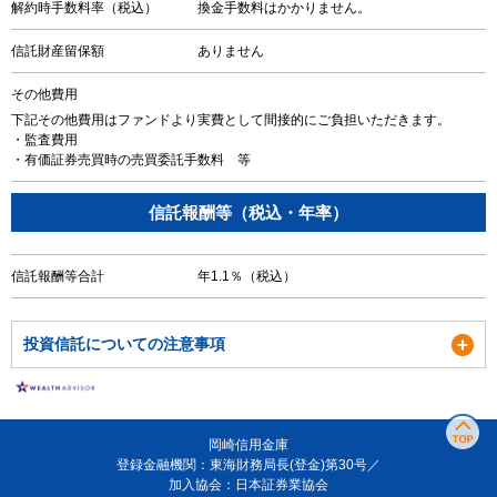
解約時手数料率（税込）
換金手数料はかかりません。
信託財産留保額
ありません
その他費用
下記その他費用はファンドより実費として間接的にご負担いただきます。
・監査費用
・有価証券売買時の売買委託手数料 等
信託報酬等（税込・年率）
信託報酬等合計
年1.1％（税込）
投資信託についての注意事項
岡崎信用金庫
登録金融機関：東海財務局長(登金)第30号／
加入協会：日本証券業協会