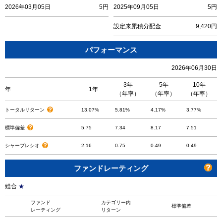
2026年03月05日
5円
2025年09月05日
5円
設定来累積分配金
9,420円
パフォーマンス
2026年06月30日
3年
5年
10年
年
1年
（年率）
（年率）
（年率）
トータルリターン
13.07%
5.81%
4.17%
3.77%
標準偏差
5.75
7.34
8.17
7.51
シャープレシオ
2.16
0.75
0.49
0.49
ファンドレーティング
総合
★
ファンド
カテゴリー内
標準偏差
レーティング
リターン