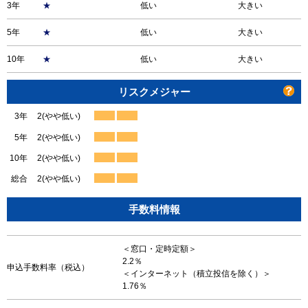
3年
★
低い
大きい
5年
★
低い
大きい
10年
★
低い
大きい
リスクメジャー
3年
2(やや低い)
5年
2(やや低い)
10年
2(やや低い)
総合
2(やや低い)
手数料情報
＜窓口・定時定額＞
2.2％
申込手数料率（税込）
＜インターネット（積立投信を除く）＞
1.76％