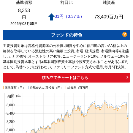
基準価額
前日比
純資産
8,353
31
円
（0.37
％
）
73,409
百万円
円
2026年08月05日
ファンドの特色
主要投資対象は高格付資源国の公社債｡国債を中心に信用度の高いAA格以上の
格付を取得している流動性の高い銘柄に投資｡市場･経済規模､市場動向等を勘案
し､カナダ40%､オーストラリア40%､ニュージーランド10%､ノルウェー10%を
基本国別投資比率とする(基本国別投資比率は今後変更されることがある)｡原則
として､為替ヘッジは行わない｡ファミリーファンド方式で運用｡毎月5日決算｡
積み立てチャートはこちら
基準価額（円）
分配金込み-再投資（円）
純資産（百万円）