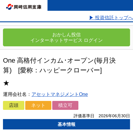
▶ 投資信託トップへ
おかしん投信
インターネットサービス ログイン
One 高格付インカム･オープン(毎月決
算)
[愛称：ハッピークローバー]
★
運用会社名：
アセットマネジメントOne
店頭
ネット
積立可
評価基準日 2026年06月30日
基本情報