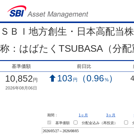
ＳＢＩ地方創生・日本高配当株
称：はばたくTSUBASA（分配
基準価額
前日比
103
（0.96
）
10,852
円
%
円
2026年08月06日
期間：
1ヶ月
3ヶ月
基準価額
分配金込み（再投資）