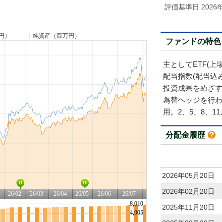
評価基準日 2026
円）
┃
純資産（百万円）
ファンドの特色
主としてETF(上
配当指数(配当込
投資成果をめざ
為替ヘッジを行
用。2、5、8、1
分配金履歴
2026年05月20日
2026年02月20日
2025年11月20日