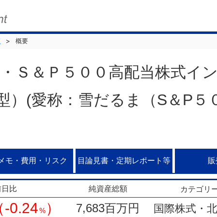
覧
概要
Ｒ・Ｓ＆Ｐ５００高配当株式イ
算型）(愛称：雪だるま（S＆P５
メモ・費用・リスク
目論見書・定期レポート等
販
前日比
純資産総額
カテゴリ
-0.24
）
7,683百万円
国際株式・北
%