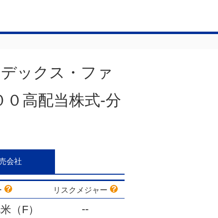
ンデックス・ファ
００高配当株式-分
売会社
ー
リスクメジャー
-
-
米（F）