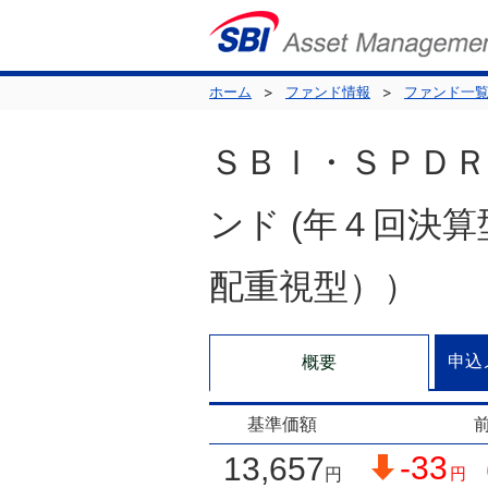
ホーム
ファンド情報
ファンド一
ＳＢＩ・ＳＰＤ
ンド (年４回決
配重視型））
申込
概要
基準価額
-33
（
13,657
円
円