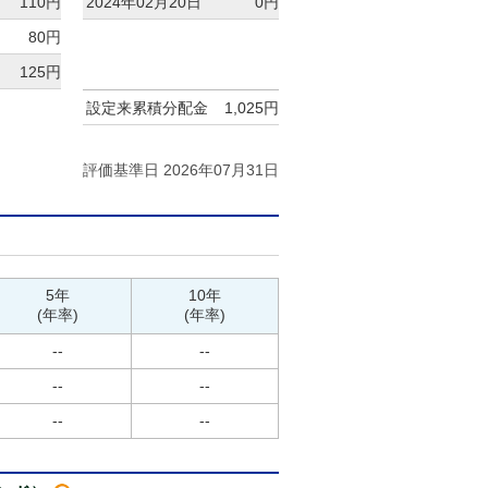
110円
2024年02月20日
0円
80円
125円
設定来累積分配金
1,025円
評価基準日 2026年07月31日
5年
10年
(年率)
(年率)
--
--
--
--
--
--