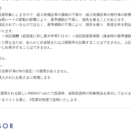
項
投資対象にしますので、組入有価証券の価格の下落や、組入有価証券の発行体の財
為替レートの変動の影響により、基準価額が下落し、損失を被ることがあります。
保証されているものではなく、基準価額の下落により、損失を被り、投資元本を割
かります。
）＋信託報酬（総資産に対し最大年率2.11％）＋信託財産留保額（換金時の基準価額
より異なるため、あらかじめ金額または上限額等を記載することはできません。上
かじめ表示することはできません。
せん。
ん。
法第37条の6の規定）の適用がありません。
購入されたお客さまに帰属します。
降に適用される新しいNISAのつみたて投資枠、成長投資枠の対象商品を表示しており
するリストを基に、5営業日程度で反映いたします。