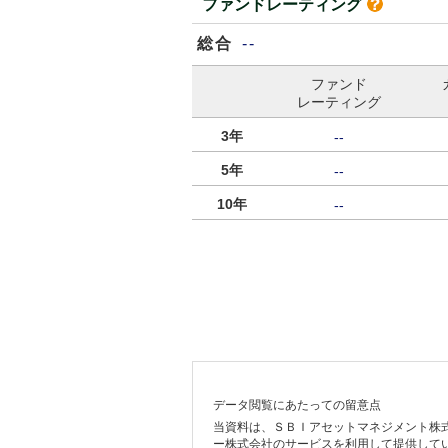
ファンドレーティング
総合
--
ファンド
レーティング
3年
--
5年
--
10年
--
データ閲覧にあたっての留意点
当資料は、ＳＢＩアセットマネジメント株
ー株式会社のサービスを利用して提供して