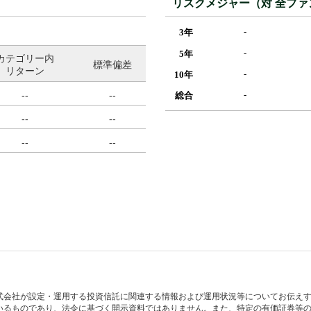
リスクメジャー（対 全ファ
-
3年
-
5年
カテゴリー内
標準偏差
リターン
-
10年
--
--
-
総合
--
--
--
--
式会社が設定・運用する投資信託に関連する情報および運用状況等についてお伝え
いるものであり、法令に基づく開示資料ではありません。また、特定の有価証券等