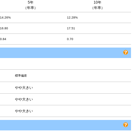
5年
10年
（年率）
（年率）
14.26%
12.28%
16.80
17.51
0.84
0.70
標準偏差
やや大きい
やや大きい
やや大きい