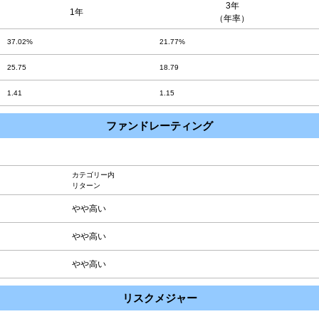
3年
1年
（年率）
37.02%
21.77%
25.75
18.79
1.41
1.15
ファンドレーティング
カテゴリー内
リターン
やや高い
やや高い
やや高い
リスクメジャー