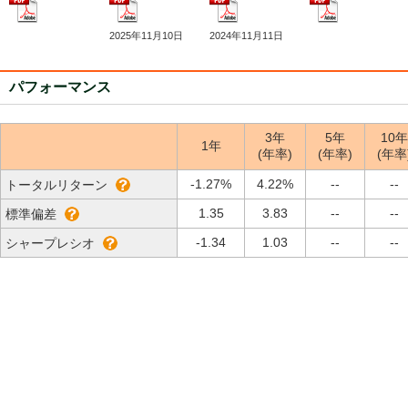
2025年11月10日
2024年11月11日
パフォーマンス
3年
5年
10年
1年
(年率)
(年率)
(年率
-1.27%
4.22%
--
--
トータルリターン
1.35
3.83
--
--
標準偏差
-1.34
1.03
--
--
シャープレシオ