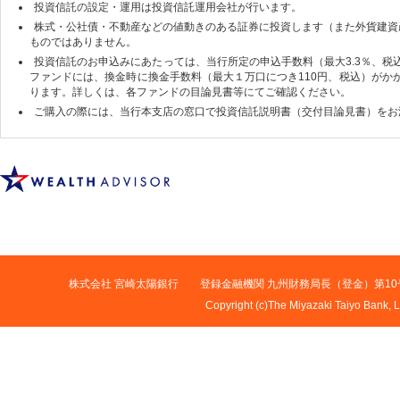
投資信託の設定・運用は投資信託運用会社が行います。
株式・公社債・不動産などの値動きのある証券に投資します（また外貨建資
ものではありません。
投資信託のお申込みにあたっては、当行所定の申込手数料（最大3.3％、税
ファンドには、換金時に換金手数料（最大１万口につき110円、税込）がか
ります。詳しくは、各ファンドの目論見書等にてご確認ください。
ご購入の際には、当行本支店の窓口で投資信託説明書（交付目論見書）をお
株式会社 宮崎太陽銀行 登録金融機関 九州財務局長（登金）第1
Copyright (c)The Miyazaki Taiyo Bank, L