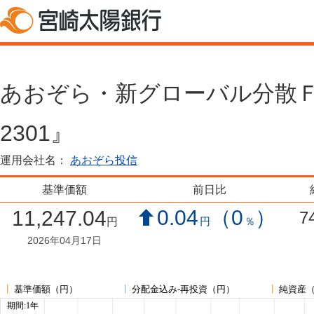
あおぞら・新グローバル分散Ｆ(限
2301』
運用会社名：
あおぞら投信
基準価額
前日比
0.04
（0
）
11,247.04
7
円
％
円
2026年04月17日