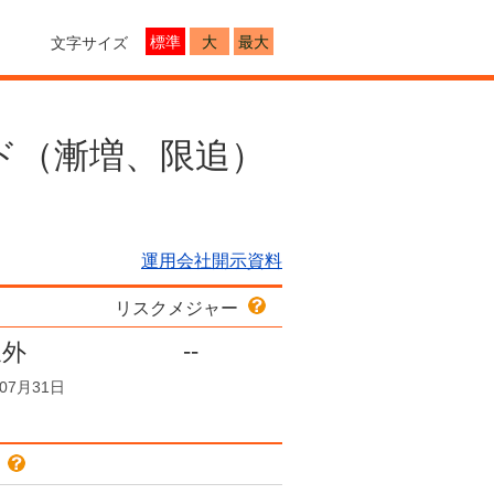
標準
大
最大
文字サイズ
ド（漸増、限追）
運用会社開示資料
リスクメジャー
-
-
象外
07月31日
色