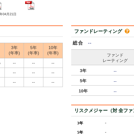
5年04月21日
ファンドレーティング
総合
--
3年
5年
10年
(年率)
(年率)
(年率)
ファンド
レーティング
%
--
--
--
3年
--
--
--
--
5年
--
--
--
--
10年
--
リスクメジャー（対 全フ
-
3年
-
5年