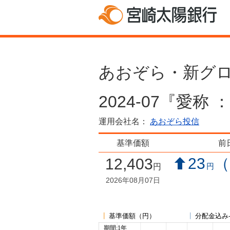
あおぞら・新グ
2024-07『愛称
運用会社名：
あおぞら投信
基準価額
前
23
（
12,403
円
円
2026年08月07日