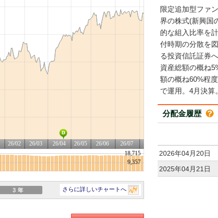
限定追加型ファ
界の株式(新興国
的な組入比率を
付時期の分散を
る投資信託証券
資産総額の概ね5
額の概ね60%程
で運用。4月決算
分配金履歴
2026年04月20日
2025年04月21日