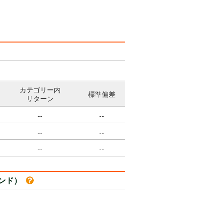
カテゴリー内
標準偏差
リターン
--
--
--
--
--
--
ァンド）