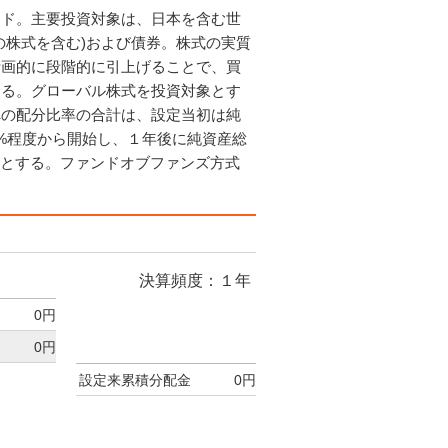
ンド。主要投資対象は、日本を含む世
の株式を含む)および債券。株式の実質
計画的に段階的に引上げることで、買
図る。グローバル株式を投資対象とす
への配分比率の合計は、設定当初は純
%程度から開始し、１年後に純資産総
度とする。ファンドオブファンズ方式
。
決算頻度：１年
0円
0円
設定来累積分配金
0円