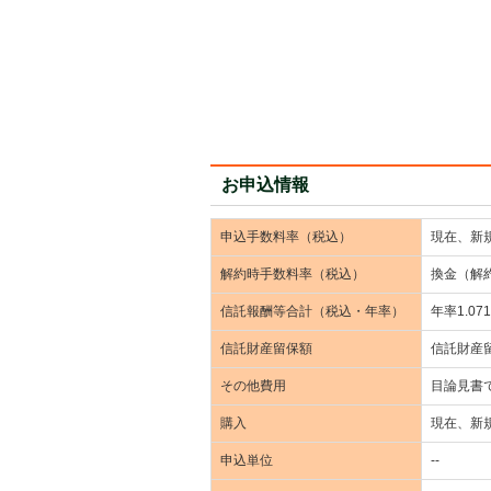
お申込情報
申込手数料率（税込）
現在、新
解約時手数料率（税込）
換金（解
信託報酬等合計（税込・年率）
年率1.0
信託財産留保額
信託財産
その他費用
目論見書
購入
現在、新
申込単位
--