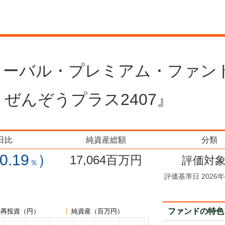
ローバル・プレミアム・ファン
 ： ぜんぞうプラス2407』
日比
純資産総額
分類
0.19
）
17,064
百万円
評価対
％
評価基準日 2026年
ファンドの特