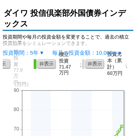
ダイワ 投信倶楽部外国債券インデ
ックス
投資期間や毎月の投資金額を変更することで、過去の積立
投資効果をシミュレーションできます。
一
括
投資期間：
5年
毎月の投資金額：
10,000
円
投資元
積立
投
本（累
投資
資
2026年07月31日 時点
71.47
計）
77.9
万円
60万円
万
円
（万円）
90
80
70