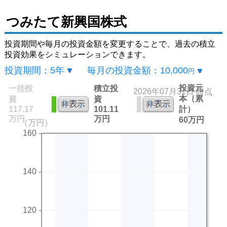
つみたて新興国株式
投資期間や毎月の投資金額を変更することで、過去の積立
投資効果をシミュレーションできます。
投資期間：
5年
毎月の投資金額：
10,000
円
投資元
一括投
積立投
2026年07月31日 時点
本（累
資
資
117.17
101.11
計）
万円
万円
60万円
（万円）
160
140
120