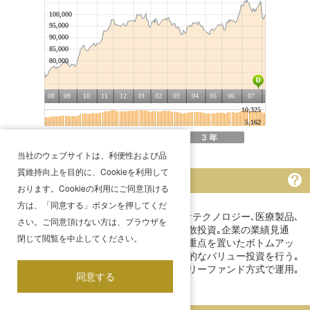
期間変更
当社のウェブサイトは、利便性および品
質維持向上を目的に、Cookieを利用して
ファンドの特色
おります。Cookieの利用にご同意頂ける
方は、「同意する」ボタンを押してくだ
世界主要先進国市場の中から､製薬､バイオテクノロジー､医療製品､
さい。ご同意頂けない方は、ブラウザを
医療･健康サービス関連企業等の株式に分散投資｡企業の業績見通
閉じて閲覧を中止してください。
し､新商品の見込み､企業戦略､競合性等に重点を置いたボトムアッ
プ･アプローチにより選定した銘柄に長期的なバリュー投資を行う｡
原則として為替ヘッジは行わない｡ファミリーファンド方式で運用｡
同意する
7月決算｡