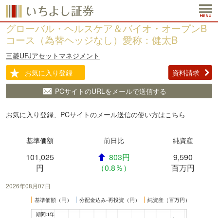
グローバル・ヘルスケア＆バイオ・オープンB
コース（為替ヘッジなし）愛称：健太B
三菱UFJアセットマネジメント
お気に入り登録
資料請求
PCサイトのURLをメールで送信する
お気に入り登録、PCサイトのメール送信の使い方はこちら
基準価額
前日比
純資産
101,025
803円
9,590
円
（0.8％）
百万円
2026年08月07日
┃
┃
┃
基準価額（円）
分配金込み-再投資（円）
純資産（百万円）