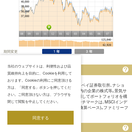
期間変更
当社のウェブサイトは、利便性および品
ファンドの特色
質維持向上を目的に、Cookieを利用して
おります。Cookieの利用にご同意頂ける
主要投資対象は､インドの証券取引所(ボンベイ証券取引所､ナショ
方は、「同意する」ボタンを押してくだ
ナル証券取引所)に上場しているインド国内の企業の株式等｡景気サ
さい。ご同意頂けない方は、ブラウザを
イクル等の分析と徹底した企業分析を併用してポートフォリオを構
閉じて閲覧を中止してください。
築｡原則として為替ヘッジを行わない｡ベンチマークは､MSCIインデ
ィア・インデックス(税引後配当込み、円換算ベース)｡ファミリーフ
ァンド方式で運用｡11月決算｡
同意する
分配金履歴