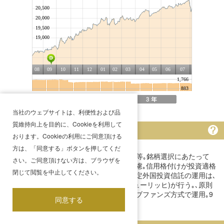
期間変更
当社のウェブサイトは、利便性および品
質維持向上を目的に、Cookieを利用して
ファンドの特色
おります。Cookieの利用にご同意頂ける
方は、「同意する」ボタンを押してくだ
主要投資対象は､世界各国の転換社債(CB)等｡銘柄選択にあたって
さい。ご同意頂けない方は、ブラウザを
は､利回り､発行体リスク､流動性などを考慮｡信用格付けが投資適格
閉じて閲覧を中止してください。
未満(BBB-未満)の銘柄への投資も行う｡指定外国投資信託の運用は､
UBS AG, UBSアセット･マネジメント(チューリッヒ)が行う｡､原則
として為替ヘッジを行わない｡ファンドオブファンズ方式で運用｡9
同意する
月決算｡