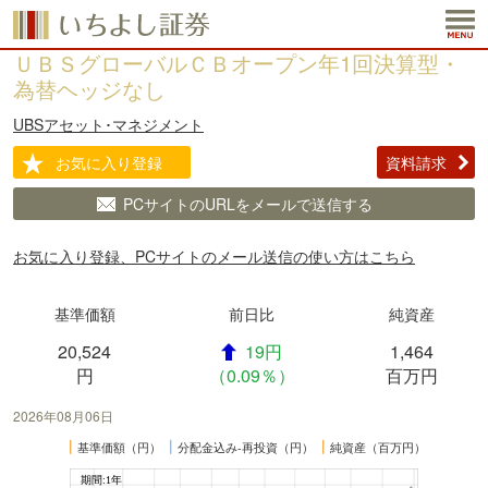
ＵＢＳグローバルＣＢオープン年1回決算型・
為替ヘッジなし
UBSアセット･マネジメント
お気に入り登録
資料請求
PCサイトのURLをメールで送信する
お気に入り登録、PCサイトのメール送信の使い方はこちら
基準価額
前日比
純資産
20,524
19円
1,464
円
（0.09％）
百万円
2026年08月06日
┃
┃
┃
基準価額（円）
分配金込み-再投資（円）
純資産（百万円）