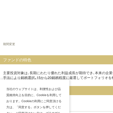
期間変更
ファンドの特色
主要投資対象は､長期にわたり優れた利益成長が期待でき､本来の企業価
手法により銘柄選択｡15から20銘柄程度に厳選してポートフォリオを
当社のウェブサイトは、利便性および品
分配金履歴
質維持向上を目的に、Cookieを利用して
おります。Cookieの利用にご同意頂ける
方は、「同意する」ボタンを押してくだ
さい。ご同意頂けない方は、ブラウザを