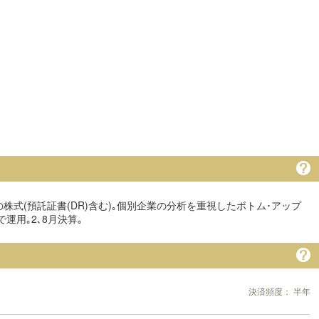
式(預託証書(DR)含む)｡個別企業の分析を重視したボトム･アップ
用｡2､8月決算｡
決済頻度： 半年