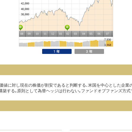
値に対し現在の株価が割安であると判断する､米国を中心とした企業の株
構築する｡原則として為替ヘッジは行わない｡ファンドオブファンズ方式で運