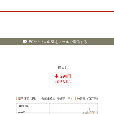
ス
PCサイトのURLをメールで送信する
前日比
296円
（0.66％）
┃
┃
┃
基準価額（円）
分配金込み-再投資（円）
純資産（百万円）