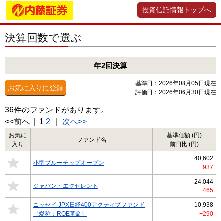
投資信託情報トップへ
決算回数で選ぶ
年2回決算
基準日：2026年08月05日現在
お気に入りに登録
評価日：2026年06月30日現在
36
件のファンドがあります。
<<前へ
|
1
2
｜
次へ>>
お気に
基準価額 (円)
ファンド名
入り
前日比 (円)
40,602
小型ブルーチップオープン
+937
24,044
ジャパン・エクセレント
+465
ニッセイ JPX日経400アクティブファンド
10,938
（愛称：ROE革命）
+290