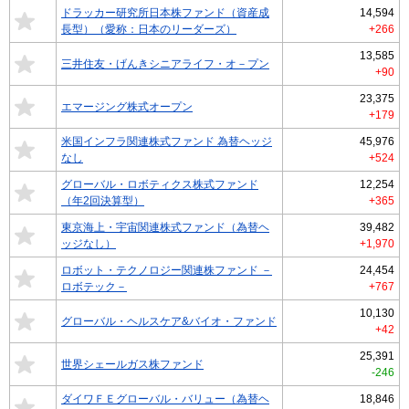
ドラッカー研究所日本株ファンド（資産成
14,594
長型）（愛称：日本のリーダーズ）
+266
13,585
三井住友・げんきシニアライフ・オ－プン
+90
23,375
エマージング株式オープン
+179
米国インフラ関連株式ファンド 為替ヘッジ
45,976
なし
+524
グローバル・ロボティクス株式ファンド
12,254
（年2回決算型）
+365
東京海上・宇宙関連株式ファンド（為替ヘ
39,482
ッジなし）
+1,970
ロボット・テクノロジー関連株ファンド －
24,454
ロボテック－
+767
10,130
グローバル・ヘルスケア&バイオ・ファンド
+42
25,391
世界シェールガス株ファンド
-246
ダイワＦＥグローバル・バリュー（為替ヘ
18,846