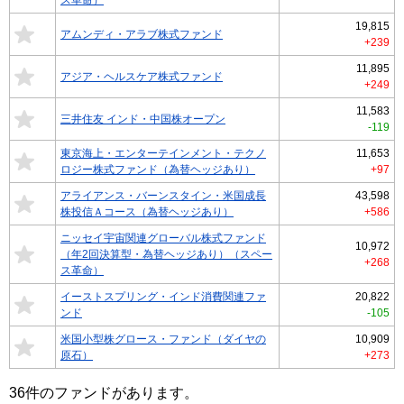
ス革命）
19,815
アムンディ・アラブ株式ファンド
+239
11,895
アジア・ヘルスケア株式ファンド
+249
11,583
三井住友 インド・中国株オープン
-119
東京海上・エンターテインメント・テクノ
11,653
ロジー株式ファンド（為替ヘッジあり）
+97
アライアンス・バーンスタイン・米国成長
43,598
株投信Ａコース（為替ヘッジあり）
+586
ニッセイ宇宙関連グローバル株式ファンド
10,972
（年2回決算型・為替ヘッジあり）（スペー
+268
ス革命）
イーストスプリング・インド消費関連ファ
20,822
ンド
-105
米国小型株グロース・ファンド（ダイヤの
10,909
原石）
+273
36
件のファンドがあります。