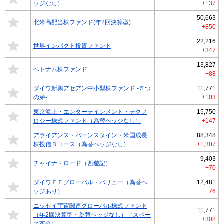
ッジなし）
+137
50,663
北米高配当株ファンド(年2回決算型)
+850
22,216
世界インパクト投資ファンド
+347
13,827
ベトナム株ファンド
+88
ダイワ新興アセアン中小型株ファンド -５つ
11,771
の芽-
+103
東京海上・エンターテインメント・テクノ
15,750
ロジー株式ファンド（為替ヘッジなし）
+147
アライアンス・バーンスタイン・米国成長
88,348
株投信Ｂコース（為替ヘッジなし）
+1,307
9,403
チャイナ・ロード（西遊記）
+70
ダイワＦＥグローバル・バリュー（為替ヘ
12,481
ッジあり）
+76
ニッセイ宇宙関連グローバル株式ファンド
11,771
（年2回決算型・為替ヘッジなし）（スペー
+308