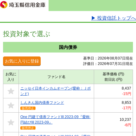
▶ 投資信託トップへ
投資対象で選ぶ
国内債券
基準日：2026年08月07日現在
お気に入りに登録
評価日：2026年07月31日現在
お気に
基準価格 (円)
ファンド名
入り
前日比 (円)
ニッセイ日本インカムオープン(愛称：Ｊボ
8,437
ンド)
-15円
しんきん国内債券ファンド
8,853
-17円
販売停止
One 円建て債券ファンドIII 2023-09『愛称:
10,237
円結びIII 2023-09』
-6円
販売停止