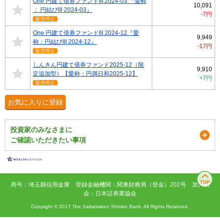
One 円建て債券ファンドIII 2024-03 『愛称
10,091
： 円結びIII 2024-03』
-7円
販売停止
One 円建て債券ファンドIII 2024-12『愛
9,949
称：円結びIII 2024-12』
-17円
販売停止
しんきん円建て債券ファンド2025-12（限
9,910
定追加型）【愛称：円満日和2025-12】
+7円
販売停止
お気に入りに登録
投資家のみなさまに
ご確認いただきたい事項
商号：埼玉縣信用金庫 登録金融機関：関東財務局（登金）202号 加入協
会：日本証券業協会
Copyright © 2017 The Saitamaken Shinkin Bank. All Rights Reserved.