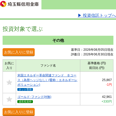
▶ 投資信託トップへ
投資対象で選ぶ
その他
基準日：2026年08月05日現在
お気に入りに登録
評価日：2026年06月30日現在
お気に
基準価格 (円)
ファンド名
入り
前日比 (円)
米国エネルギー革命関連ファンド Ｂコー
ス（為替ヘッジなし）(愛称：エネルギーレ
25,867
ボリューション)
-1円
ネット専用
ゴールド･ファンド(H無)
42,961
+330円
成長投資枠
お気に入りに登録