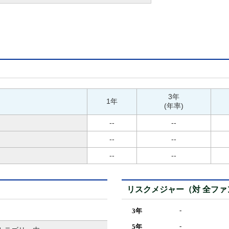
3年
1年
(年率)
--
--
--
--
--
--
リスクメジャー（対 全ファ
-
3年
-
5年