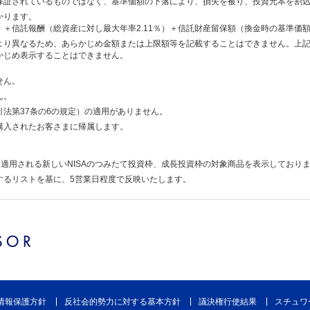
保証されているものではなく、基準価額の下落により、損失を被り、投資元本を割
かります。
）＋信託報酬（総資産に対し最大年率2.11％）＋信託財産留保額（換金時の基準価額
より異なるため、あらかじめ金額または上限額等を記載することはできません。上
かじめ表示することはできません。
せん。
ん。
法第37条の6の規定）の適用がありません。
購入されたお客さまに帰属します。
降に適用される新しいNISAのつみたて投資枠、成長投資枠の対象商品を表示しており
するリストを基に、5営業日程度で反映いたします。
情報保護方針
反社会的勢力に対する基本方針
議決権行使結果
スチュワ