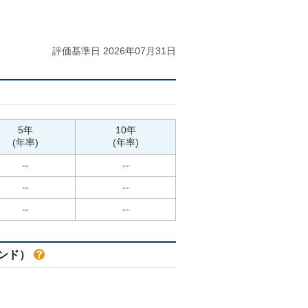
評価基準日 2026年07月31日
5年
10年
(年率)
(年率)
--
--
--
--
--
--
ンド）