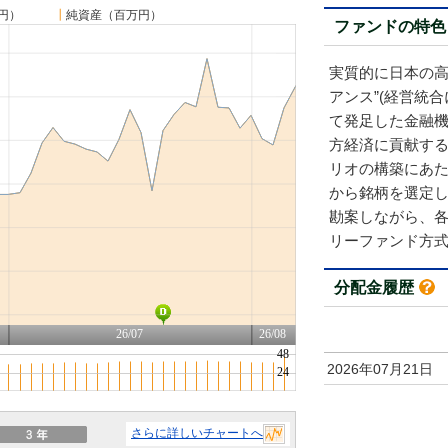
円）
┃
純資産（百万円）
ファンドの特色
実質的に日本の高
アンス”(経営統
て発足した金融機
方経済に貢献す
リオの構築にあた
から銘柄を選定
勘案しながら、
リーファンド方式
分配金履歴
2026年07月21日
さらに詳しいチャートへ