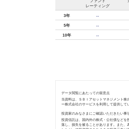
ファンド
レーティング
3年
--
5年
--
10年
--
データ閲覧にあたっての留意点
当資料は、ＳＢＩアセットマネジメント株
ー株式会社のサービスを利用して提供して
投資家のみなさまにご確認いただきたい事
投資信託は、国内外の株式・公社債などを
落し、損失を被ることがあります。また、