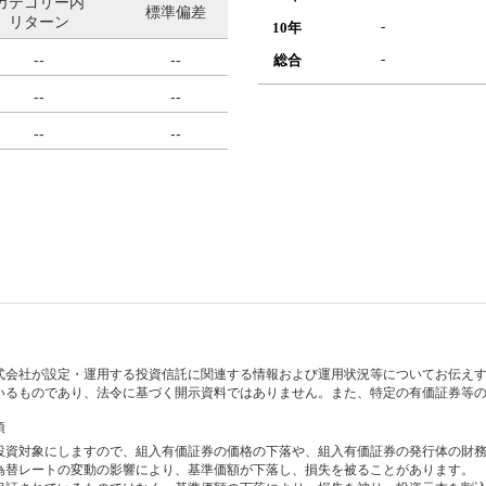
カテゴリー内
標準偏差
リターン
-
10年
--
--
-
総合
--
--
--
--
式会社が設定・運用する投資信託に関連する情報および運用状況等についてお伝え
いるものであり、法令に基づく開示資料ではありません。また、特定の有価証券等
項
投資対象にしますので、組入有価証券の価格の下落や、組入有価証券の発行体の財
為替レートの変動の影響により、基準価額が下落し、損失を被ることがあります。