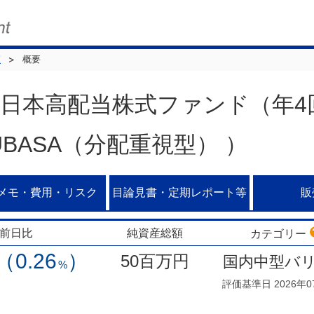
覧
概要
日本高配当株式ファンド（年4
BASA（分配重視型） ）
メモ・費用・リスク
目論見書・定期レポート等
販
前日比
純資産総額
カテゴリー
（0.26
）
50百万円
国内中型バ
%
評価基準日 2026年0