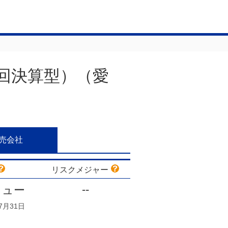
回決算型）（愛
売会社
リスクメジャー
-
-
リュー
7月31日