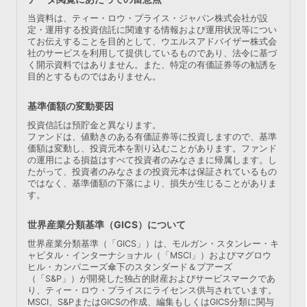
当資料は、ティー・ロウ・プライス・ジャパン株式会社が設
定・運用する投資信託に関連する情報および運用状況等につい
てお伝えすることを目的として、ウエルスアドバイザー株式会
社のサービスを利用して提供しているものであり、法令に基づ
く開示資料ではありません。また、特定の有価証券等の勧誘を
目的とするものではありません。
基準価額の変動要因
投資信託は預貯金と異なります。
ファンドは、値動きのある有価証券等に投資しますので、基準
価額は変動し、投資元本を割り込むことがあります。ファンド
の運用による損益はすべて投資者のみなさまに帰属します。し
たがって、投資者のみなさまの投資元本は保証されているもの
ではなく、基準価額の下落により、損失が生じることがありま
す。
世界産業分類基準（GICS）について
世界産業分類基準（「GICS」）は、モルガン・スタンレー・キ
ャピタル・インターナショナル（「MSCI」）およびマグロウ
ヒル・カンパニーズ傘下のスタンダード＆プアーズ
（「S&P」）が開発した独占的財産およびサービスマークであ
り、ティー・ロウ・プライスにライセンス供与されています。
MSCI、S&PまたはGICSの作成、編集もしくはGICS分類に関与