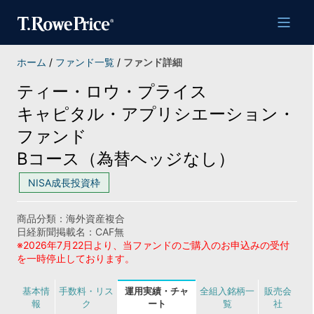
ホーム
/
ファンド一覧
/
ファンド詳細
ティー・ロウ・プライス
キャピタル・アプリシエーション・
ファンド
Bコース（為替ヘッジなし）
NISA成長投資枠
商品分類：海外資産複合
日経新聞掲載名：CAF無
※2026年7月22日より、当ファンドのご購入のお申込みの受付
を一時停止しております。
基本情
手数料・リス
運用実績・チャ
全組入銘柄一
販売会
報
ク
ート
覧
社