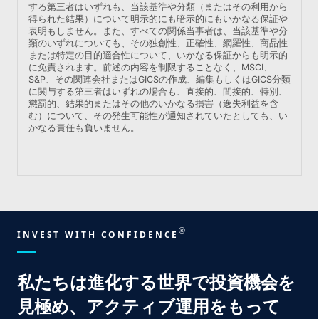
する第三者はいずれも、当該基準や分類（またはその利用から
得られた結果）について明示的にも暗示的にもいかなる保証や
表明もしません。また、すべての関係当事者は、当該基準や分
類のいずれについても、その独創性、正確性、網羅性、商品性
または特定の目的適合性について、いかなる保証からも明示的
に免責されます。前述の内容を制限することなく、MSCI、
S&P、その関連会社またはGICSの作成、編集もしくはGICS分類
に関与する第三者はいずれの場合も、直接的、間接的、特別、
懲罰的、結果的またはその他のいかなる損害（逸失利益を含
む）について、その発生可能性が通知されていたとしても、い
かなる責任も負いません。
®
INVEST WITH CONFIDENCE
私たちは
進化する
世界で
投資機会を
見極め、
アクティブ運用をもって