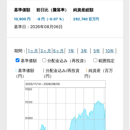
基準価額
前日比（騰落率）
純資産総額
10,900 円
-8 円
（-0.07 ％）
292,740 百万円
基準日：2026年08月06日
期間：
1ヶ月
3ヶ月
6ヶ月
1年
3年
5年
10年
基準価額
分配金込み（再投資）
範囲指定
┃
基準価額
┃
分配金込み/再投資
┃
純資産（百万
（円）
（円）
円）