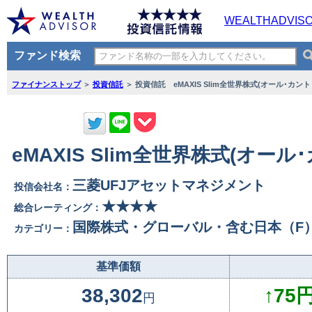
WEALTHADVIS
ファンド検索
ファイナンストップ
＞
投資信託
＞ 投資信託 eMAXIS Slim全世界株式(オール･カン
eMAXIS Slim全世界株式(オ
三菱UFJアセットマネジメント
投信会社名：
★★★★
総合レーティング：
国際株式・グローバル・含む日本（F
カテゴリー：
基準価額
38,302
↑75円
円