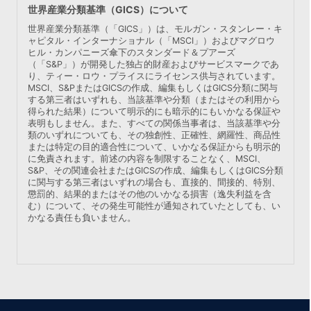
世界産業分類基準（GICS）について
世界産業分類基準（「GICS」）は、モルガン・スタンレー・キ
ャピタル・インターナショナル（「MSCI」）およびマグロウ
ヒル・カンパニーズ傘下のスタンダード＆プアーズ
（「S&P」）が開発した独占的財産およびサービスマークであ
り、ティー・ロウ・プライスにライセンス供与されています。
MSCI、S&PまたはGICSの作成、編集もしくはGICS分類に関与
する第三者はいずれも、当該基準や分類（またはその利用から
得られた結果）について明示的にも暗示的にもいかなる保証や
表明もしません。また、すべての関係当事者は、当該基準や分
類のいずれについても、その独創性、正確性、網羅性、商品性
または特定の目的適合性について、いかなる保証からも明示的
に免責されます。前述の内容を制限することなく、MSCI、
S&P、その関連会社またはGICSの作成、編集もしくはGICS分類
に関与する第三者はいずれの場合も、直接的、間接的、特別、
懲罰的、結果的またはその他のいかなる損害（逸失利益を含
む）について、その発生可能性が通知されていたとしても、い
かなる責任も負いません。