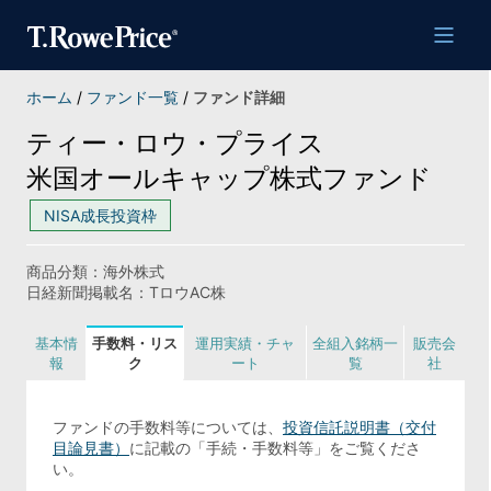
ホーム
/
ファンド一覧
/
ファンド詳細
ティー・ロウ・プライス
米国オールキャップ株式ファンド
NISA成長投資枠
商品分類：海外株式
日経新聞掲載名：TロウAC株
基本情
手数料・リス
運用実績・チャ
全組入銘柄一
販売会
報
ク
ート
覧
社
ファンドの手数料等については、
投資信託説明書（交付
目論見書）
に記載の「手続・手数料等」をご覧くださ
い。