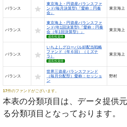
東京海上・円資産バランスファ
バランス
ンド(毎月決算型)『愛称：円奏
東京海上
会』
東京海上・円資産バランスファ
ンド(年1回決算型)『愛称：円奏
バランス
東京海上
会（年1回決算型）』
成長投資枠
いちよしグローバル好配当戦略
ファンド（年６回）（ミズナ
バランス
東京海上
ラ）
成長投資枠
世界三資産バランスファンド
バランス
（毎月分配型）愛称：セッショ
野村
ン
17
件のファンドがございます。
本表の分類項目は、データ提供
る分類項目となっております。