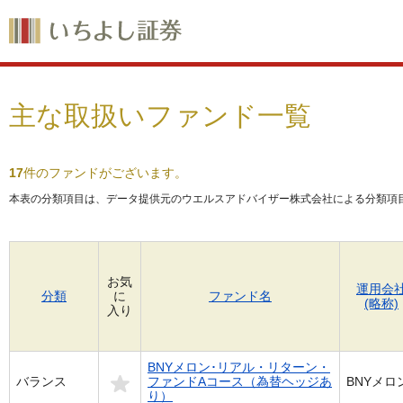
主な取扱いファンド一覧
17
件のファンドがございます。
本表の分類項目は、データ提供元のウエルスアドバイザー株式会社による分類項
お気
運用会
分類
に
ファンド名
(略称)
入り
BNYメロン･リアル・リターン・
バランス
ファンドAコース（為替ヘッジあ
BNYメロ
り）