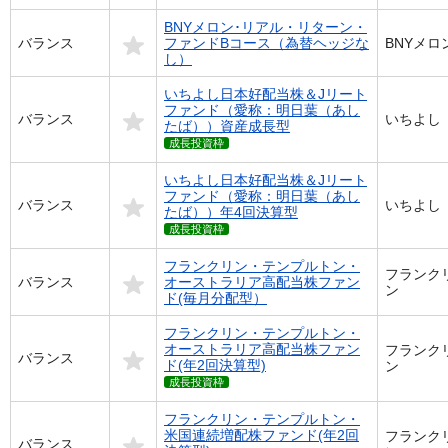
BNYメロン･リアル・リターン・
バランス
ファンドBコース（為替ヘッジな
BNYメロ
し）
いちよし日本好配当株＆Jリート
ファンド（愛称：明日葉（あし
バランス
いちよし
たば））資産成長型
成長投資枠
いちよし日本好配当株＆Jリート
ファンド（愛称：明日葉（あし
バランス
いちよし
たば））年4回決算型
成長投資枠
フランクリン・テンプルトン・
フランク
バランス
オーストラリア高配当株ファン
ン
ド(毎月分配型）
フランクリン・テンプルトン・
オーストラリア高配当株ファン
フランク
バランス
ド(年2回決算型)
ン
成長投資枠
フランクリン・テンプルトン・
米国連続増配株ファンド(年2回
フランク
バランス